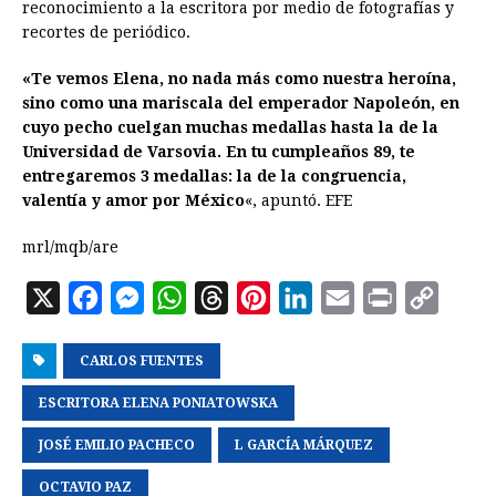
reconocimiento a la escritora por medio de fotografías y
recortes de periódico.
«Te vemos Elena, no nada más como nuestra heroína,
sino como una mariscala del emperador Napoleón, en
cuyo pecho cuelgan muchas medallas hasta la de la
Universidad de Varsovia. En tu cumpleaños 89, te
entregaremos 3 medallas: la de la congruencia,
valentía y amor por México
«, apuntó. EFE
mrl/mqb/are
X
F
M
W
T
P
L
E
P
C
a
e
h
h
i
i
m
r
o
CARLOS FUENTES
c
s
a
r
n
n
a
i
p
e
s
t
e
t
k
i
n
y
ESCRITORA ELENA PONIATOWSKA
b
e
s
a
e
e
l
t
L
JOSÉ EMILIO PACHECO
L GARCÍA MÁRQUEZ
o
n
A
d
r
d
i
OCTAVIO PAZ