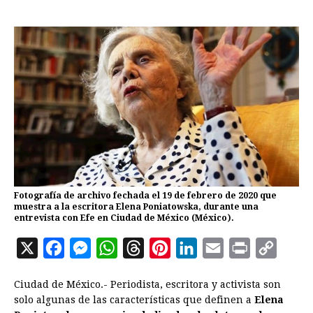
Fotografía de archivo fechada el 19 de febrero de 2020 que
muestra a la escritora Elena Poniatowska, durante una
entrevista con Efe en Ciudad de México (México).
X
F
M
W
T
P
L
E
P
C
a
e
h
h
i
i
m
r
o
Ciudad de México.- Periodista, escritora y activista son
c
s
a
r
n
n
a
i
p
solo algunas de las características que definen a
Elena
e
s
t
e
t
k
i
n
y