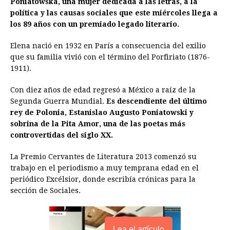
Poniatowska, una mujer dedicada a las letras, a la
política y las causas sociales que este miércoles llega a
b
e
s
a
e
e
l
t
L
los 89 años con un premiado legado literario.
o
n
A
d
r
d
i
o
g
p
s
e
I
n
Elena nació en 1932 en París a consecuencia del exilio
que su familia vivió con el término del Porfiriato (1876-
k
e
p
s
n
k
1911).
r
t
Con diez años de edad regresó a México a raíz de la
Segunda Guerra Mundial.
Es descendiente del último
rey de Polonia, Estanislao Augusto Poniatowski y
sobrina de la Pita Amor, una de las poetas más
controvertidas del siglo XX.
La Premio Cervantes de Literatura 2013 comenzó su
trabajo en el periodismo a muy temprana edad en el
periódico Excélsior, donde escribía crónicas para la
sección de Sociales.
Lea el artículo