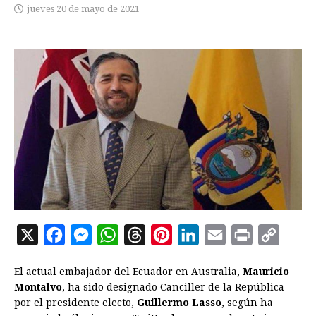
jueves 20 de mayo de 2021
X
F
M
W
T
P
L
E
P
C
a
e
h
h
i
i
m
r
o
El actual embajador del Ecuador en Australia,
Mauricio
c
s
a
r
n
n
a
i
p
Montalvo
, ha sido designado Canciller de la República
e
s
t
e
t
k
i
n
y
por el presidente electo,
Guillermo Lasso
, según ha