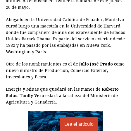
anunciado él mismo en Twitter la mañana de este jueves
b
e
s
a
e
e
l
t
L
20 de mayo.
o
n
A
d
r
d
i
o
g
p
s
e
I
n
Abogado en la Universidad Católica de Ecuador, Montalvo
cursó luego una maestría en la Universidad de Harvard,
k
e
p
s
n
k
donde fue compañero de aula del expresidente de Estados
r
t
Unidos Barack Obama. Es parte del servicio exterior desde
1982 y ha pasado por las embajadas en Nueva York,
Washington y París.
Otro de los nombramientos es el de
Julio José Prado
como
nuevo ministro de Producción, Comercio Exterior,
Inversiones y Pesca.
Energía y Minas que quedará en las manos de
Roberto
Salas
.
Tanlly Vera
estará a la cabeza del Ministerio de
Agricultura y Ganadería.
Lea el artículo