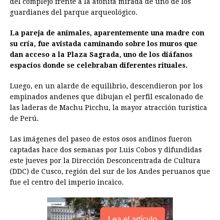
del complejo frente a la atónita mirada de uno de los
b
e
s
a
e
e
l
t
L
guardianes del parque arqueológico.
o
n
A
d
r
d
i
o
g
p
s
e
I
n
La pareja de animales, aparentemente una madre con
su cría, fue avistada caminando sobre los muros que
k
e
p
s
n
k
dan acceso a la Plaza Sagrada, uno de los diáfanos
r
t
espacios donde se celebraban diferentes rituales.
Luego, en un alarde de equilibrio, descendieron por los
empinados andenes que dibujan el perfil escalonado de
las laderas de Machu Picchu, la mayor atracción turística
de Perú.
Las imágenes del paseo de estos osos andinos fueron
captadas hace dos semanas por Luis Cobos y difundidas
este jueves por la Dirección Desconcentrada de Cultura
(DDC) de Cusco, región del sur de los Andes peruanos que
fue el centro del imperio incaico.
Lea el artículo