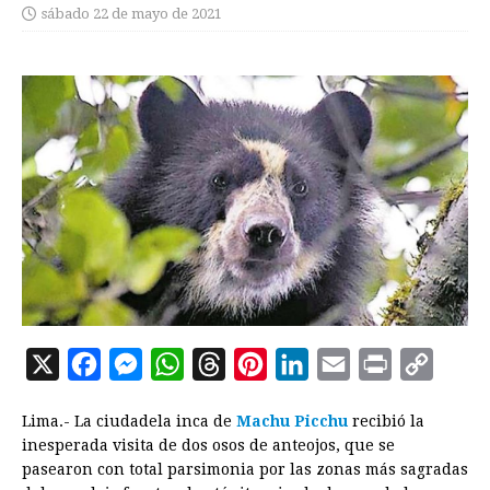
sábado 22 de mayo de 2021
X
F
M
W
T
P
L
E
P
C
a
e
h
h
i
i
m
r
o
Lima.- La ciudadela inca de
Machu Picchu
recibió la
c
s
a
r
n
n
a
i
p
inesperada visita de dos osos de anteojos, que se
e
s
t
e
t
k
i
n
y
pasearon con total parsimonia por las zonas más sagradas