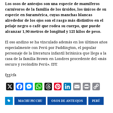
Los osos de anteojos son una especie de mamíferos
carnívoros de la familia de los úrsidos, los únicos de su
especie en Suramérica, cuyas manchas blancas
alrededor de los ojos son el rasgo más distintivo en el
pelaje negro o café que rodea su cuerpo, que puede
alcanzar 1,90 metros de longitud y 125 kilos de peso.
El oso andino se ha vinculado además en los últimos años
especialmente con Perú por Paddington, el popular
personaje de la literatura infantil británica que llega a la
casa de la familia Brown en Londres procedente del «más
oscuro y recóndito Perú». EFE
fgg/cfa
X
F
M
W
T
P
L
E
P
C
a
e
h
h
i
i
m
r
o
MACHU PICCHU
c
s
a
OSOS DE ANTEOJOS
r
n
n
a
i
PERÚ
p
e
s
t
e
t
k
i
n
y