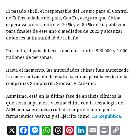
El pasado abril, el responsable del Centro para el Control
de Enfermedades del país, Gao Fu, aseguró que China
espera vacunar a entre el 70 % y el 80 % de su población
para finales de este año o mediados de 2022 y alcanzar
entonces la inmunidad de rebaño.
Para ello, el país debería inocular a entre 900.000 y 1.000
millones de personas.
Hasta el momento, las autoridades chinas han autorizado
la comercialización de cuatro vacunas para la covid de las
compañías Sinopharm, Sinovac y Cansino.
Asimismo, está en la última fase de análisis clínicos la
que sería la primera vacuna china con la tecnología de
ARN mensajero, desarrollada conjuntamente por la
farmacéutica Walvax y el Ejército chino.
La República.
X
F
M
W
T
P
L
E
P
C