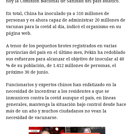
hoy la Comisión Nacional de Sanidad del país asiático.
b
e
s
a
e
e
l
t
L
En total, China ha inoculado ya a 510 millones de
o
n
A
d
r
d
i
personas y es ahora capaz de administrar 20 millones de
o
g
p
s
e
I
n
vacunas para la covid al día, indicó el organismo en su
página web.
k
e
p
s
n
k
r
t
A tenor de los pequeños brotes registrados en varias
provincias del país en el último mes, Pekín ha redoblado
sus esfuerzos para alcanzar el objetivo de inocular al 40
% de su población, de 1.412 millones de personas, el
próximo 30 de junio.
Funcionarios y expertos chinos han enfatizado en la
necesidad de incentivar a los residentes a que se
inmunicen contra la covid aunque el país, en líneas
generales, mantenga la situación bajo control desde hace
más de un año y muchos ciudadanos no vean la
necesidad de vacunarse.