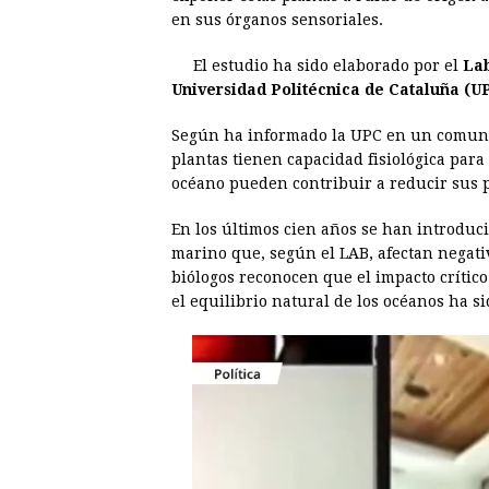
en sus órganos sensoriales.
b
e
s
a
e
e
o
n
A
d
r
d
El estudio ha sido elaborado por el
Lab
o
g
p
s
e
I
Universidad Politécnica de Cataluña (U
k
e
p
s
n
Según ha informado la UPC en un comuni
r
t
plantas tienen capacidad fisiológica para
océano pueden contribuir a reducir sus 
En los últimos cien años se han introduci
marino que, según el LAB, afectan negat
biólogos reconocen que el impacto crític
el equilibrio natural de los océanos ha s