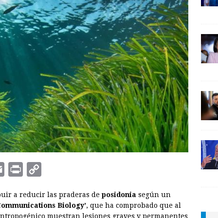
E
P
C
m
r
o
uir a reducir las praderas de
posidonia
según un
a
i
p
Communications Biology’
, que ha comprobado que al
i
n
y
 antropogénico muestran lesiones graves y permanentes