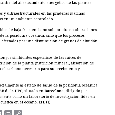
ntía del abastecimiento energético de las plantas.
os y ultraestructurales en las praderas marinas
os en un ambiente controlado.
dos de baja frecuencia no solo producen alteraciones
a de la posidonia oceánica, sino que los procesos
en afectados por una disminución de granos de almidón
ngos simbiontes específicos de las raíces de
rición de la planta (nutrición mineral, absorción de
a el carbono necesario para su crecimiento y
ncialmente al estado de salud de la posidonia oceánica,
LAB de la UPC, situado en
Barcelona
, dirigido por
mente como un laboratorio de investigación líder en
acústica en el océano. EFE
(I)
E
P
C