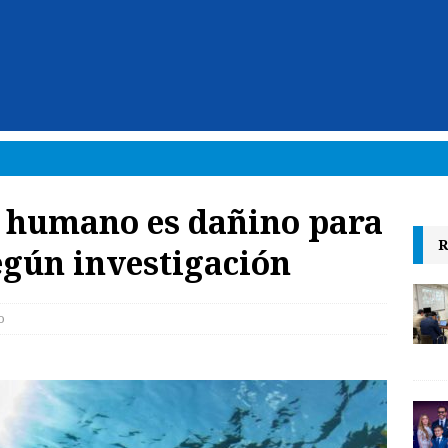
n humano es dañino para
R
egún investigación
o