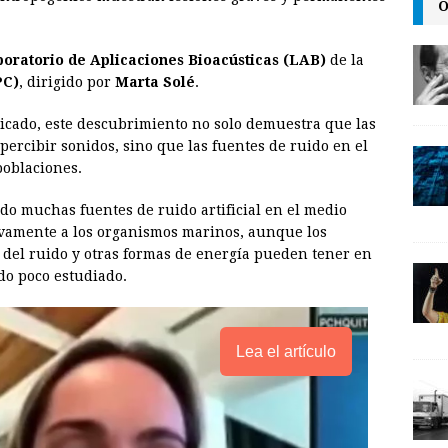
O
l
t
L
i
oratorio de Aplicaciones Bioacústicas (LAB)
de la
n
PC)
, dirigido por
Marta Solé
.
k
cado, este descubrimiento no solo demuestra que las
 percibir sonidos, sino que las fuentes de ruido en el
poblaciones.
do muchas fuentes de ruido artificial en el medio
ivamente a los organismos marinos, aunque los
o del ruido y otras formas de energía pueden tener en
ido poco estudiado.
Lea el artículo