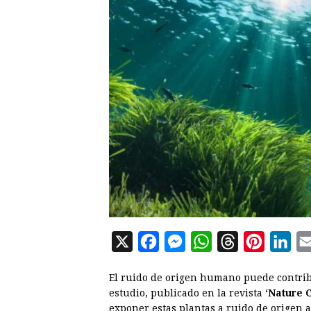
X
F
M
W
T
P
L
a
e
h
h
i
i
El ruido de origen humano puede contrib
c
s
a
r
n
n
estudio, publicado en la revista
‘Nature 
e
s
t
e
t
k
exponer estas plantas a ruido de origen