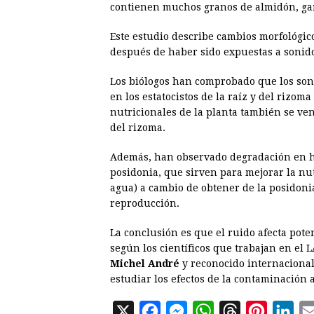
contienen muchos granos de almidón, gara
Este estudio describe cambios morfológic
después de haber sido expuestas a sonid
Los biólogos han comprobado que los soni
en los estatocistos de la raíz y del rizom
nutricionales de la planta también se v
del rizoma.
Además, han observado degradación en ho
posidonia, que sirven para mejorar la nut
agua) a cambio de obtener de la posidoni
reproducción.
La conclusión es que el ruido afecta pote
según los científicos que trabajan en el 
Michel André
y reconocido internacional
estudiar los efectos de la contaminación 
X
F
M
W
T
P
L