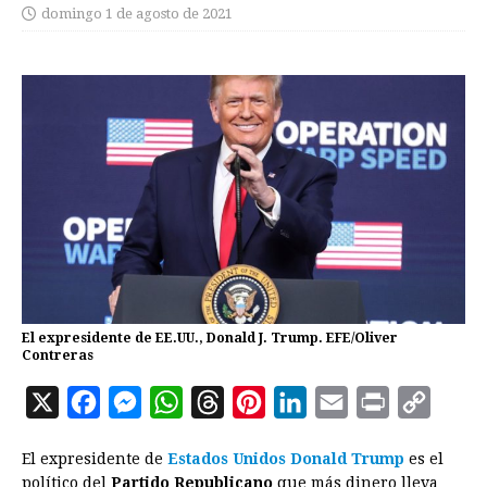
domingo 1 de agosto de 2021
El expresidente de EE.UU., Donald J. Trump. EFE/Oliver
Contreras
X
F
M
W
T
P
L
E
P
C
a
e
h
h
i
i
m
r
o
El expresidente de
Estados Unidos
Donald Trump
es el
c
s
a
r
n
n
a
i
p
político del
Partido Republicano
que más dinero lleva