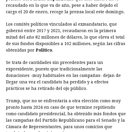
e
s
t
e
t
k
i
n
y
recaudado en lo que va de año, pese a haber dejado el
cargo el 20 de enero, recoge la prensa local este domingo.
b
e
s
a
e
e
l
t
L
o
n
A
d
r
d
i
Los comités políticos vinculados al exmandatario, que
o
g
p
s
e
I
n
gobernó entre 2017 y 2021, recaudaron en la primera
mitad del año 82 millones de dólares, lo que eleva el total
k
e
p
s
n
k
de sus fondos disponibles a 102 millones, según las cifras
r
t
obtenidas por
Politico
.
Se trata de cantidades sin precedentes para un
expresidente, puesto que tradicionalmente las
donaciones -muy habituales en las campañas- dejan de
llegar una vez el candidato ha perdido y a efectos
prácticos se ha retirado del ojo público.
Trump, que no se enfrentaría a otra elección como muy
pronto hasta 2024 en caso de que termine repitiendo
como candidato presidencial, ha obtenido más fondos que
las campañas del Partido Republicano para el Senado y la
Cámara de Representantes, para unos comicios que