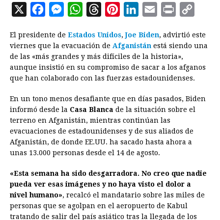
X
F
M
W
T
P
L
E
P
C
a
e
h
h
i
i
m
r
o
El presidente de
Estados Unidos
,
Joe Biden
, advirtió este
c
s
a
r
n
n
a
i
p
viernes que la evacuación de
Afganistán
está siendo una
e
s
t
e
t
k
i
n
y
de las «más grandes y más difíciles de la historia»,
aunque insistió en su compromiso de sacar a los afganos
b
e
s
a
e
e
l
t
L
que han colaborado con las fuerzas estadounidenses.
o
n
A
d
r
d
i
o
g
p
s
e
I
n
En un tono menos desafiante que en días pasados, Biden
informó desde la
Casa Blanca
de la situación sobre el
k
e
p
s
n
k
terreno en Afganistán, mientras continúan las
r
t
evacuaciones de estadounidenses y de sus aliados de
Afganistán, de donde EE.UU. ha sacado hasta ahora a
unas 13.000 personas desde el 14 de agosto.
«Esta semana ha sido desgarradora. No creo que nadie
pueda ver esas imágenes y no haya visto el dolor a
nivel humano»
, recalcó el mandatario sobre las miles de
personas que se agolpan en el aeropuerto de Kabul
tratando de salir del país asiático tras la llegada de los