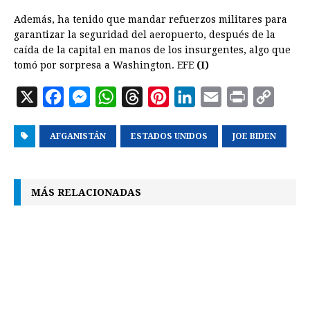
Además, ha tenido que mandar refuerzos militares para
garantizar la seguridad del aeropuerto, después de la
caída de la capital en manos de los insurgentes, algo que
tomó por sorpresa a Washington. EFE
(I)
X
F
M
W
T
P
L
E
P
C
a
e
h
h
i
i
m
r
o
AFGANISTÁN
c
s
a
ESTADOS UNIDOS
r
n
n
a
JOE BIDEN
i
p
e
s
t
e
t
k
i
n
y
b
e
s
a
e
e
l
t
L
MÁS RELACIONADAS
o
n
A
d
r
d
i
o
g
p
s
e
I
n
k
e
p
s
n
k
r
t