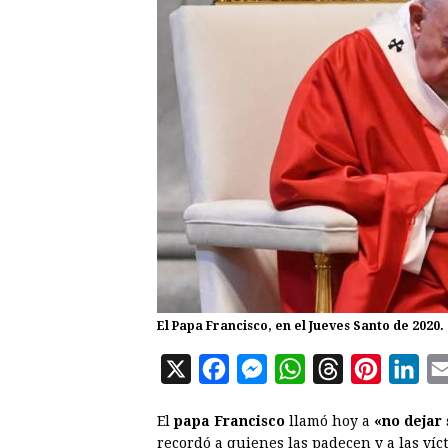
El Papa Francisco, en el Jueves Santo de 2020.
X
F
M
W
T
P
L
a
e
h
h
i
i
El
papa Francisco
llamó hoy a
«no dejar 
c
s
a
r
n
n
recordó a quienes las padecen y a las víc