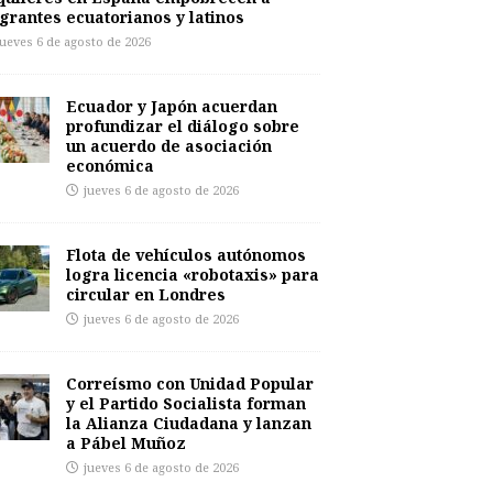
grantes ecuatorianos y latinos
jueves 6 de agosto de 2026
Ecuador y Japón acuerdan
profundizar el diálogo sobre
un acuerdo de asociación
económica
jueves 6 de agosto de 2026
Flota de vehículos autónomos
logra licencia «robotaxis» para
circular en Londres
jueves 6 de agosto de 2026
Correísmo con Unidad Popular
y el Partido Socialista forman
la Alianza Ciudadana y lanzan
a Pábel Muñoz
jueves 6 de agosto de 2026