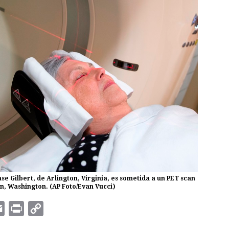
ase Gilbert, de Arlington, Virginia, es sometida a un PET scan
n, Washington. (AP Foto/Evan Vucci)
E
P
C
m
r
o