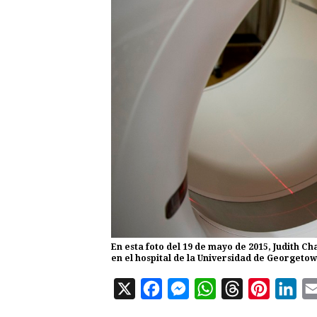
En esta foto del 19 de mayo de 2015, Judith Ch
en el hospital de la Universidad de Georgetow
X
F
M
W
T
P
L
a
e
h
h
i
i