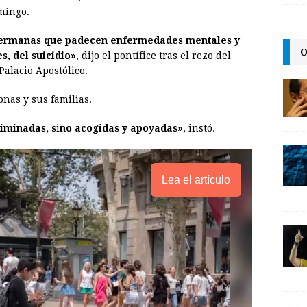
i
n
y
mingo.
l
t
L
hermanas que padecen enfermedades mentales y
i
O
s, del suicidio»
, dijo el pontífice tras el rezo del
n
Palacio Apostólico.
k
sonas y sus familias.
riminadas, s
i
no acogidas y apoyadas»
, instó.
Lea el artículo