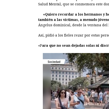
e
s
t
e
t
k
Salud Mental, que se conmemora este do
b
e
s
a
e
e
«Quiero recordar a los hermanos y 
o
n
A
d
r
d
también a las víctimas, a menudo jóvene
o
g
p
s
e
I
Ángelus dominical, desde la ventana del 
k
e
p
s
n
Así, pidió a los fieles rezar por estas per
r
t
«P
ara que no sean dejadas solas ni disc