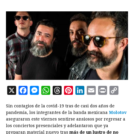
X
F
M
W
T
P
L
E
P
C
a
e
h
h
i
i
m
r
o
Sin contagios de la covid-19 tras de casi dos años de
c
s
a
r
n
n
a
i
p
pandemia, los integrantes de la banda mexicana
Molotov
e
s
t
e
t
k
i
n
y
aseguraron este viernes sentirse ansiosos por regresar a
los conciertos presenciales y adelantaron que ya
b
e
s
a
e
e
l
t
L
preparan material nuevo tras
más de un lustro de no