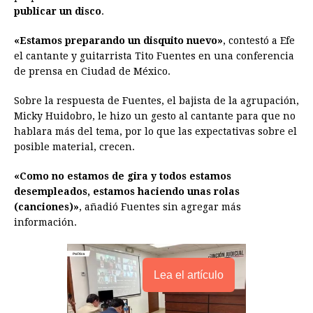
o
n
A
d
r
d
i
publicar un disco
.
o
g
p
s
e
I
n
«Estamos preparando un disquito nuevo»
, contestó a Efe
k
e
p
s
n
k
el cantante y guitarrista Tito Fuentes en una conferencia
r
t
de prensa en Ciudad de México.
Sobre la respuesta de Fuentes, el bajista de la agrupación,
Micky Huidobro, le hizo un gesto al cantante para que no
hablara más del tema, por lo que las expectativas sobre el
posible material, crecen.
«Como no estamos de gira y todos estamos
desempleados, estamos haciendo unas rolas
(canciones)»
, añadió Fuentes sin agregar más
información.
Lea el artículo