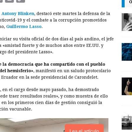
O
m
r
o
,
Antony Blinken
, destacó este martes la defensa de la
a
i
p
ticovid-19 y el combate a la corrupción promovidos
i
n
y
no,
Guillermo Lasso
.
l
t
L
ciar su visita oficial de dos días al país andino, el jefe
i
a «amistad fuerte y de muchos años entre EE.UU. y
n
zgo del presidente Lasso».
k
e la democracia que ha compartido con el pueblo
del hemisferio»
, manifestó en un saludo protocolario
 Ecuador en la sede presidencial de Carondelet.
, en el cargo desde mayo pasado, ha demostrado
de traer resultados reales», y como muestra de ello
en los primeros cien días de gestión consiguió la
ación vacunable.
Lea el artículo