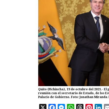
Quito (Pichincha), 19 de octubre del 2021.- E
reunión con el secretario de Estado, de los E
Palacio de Gobierno. Foto: Jonathan Miranda /
X
F
M
W
T
P
L