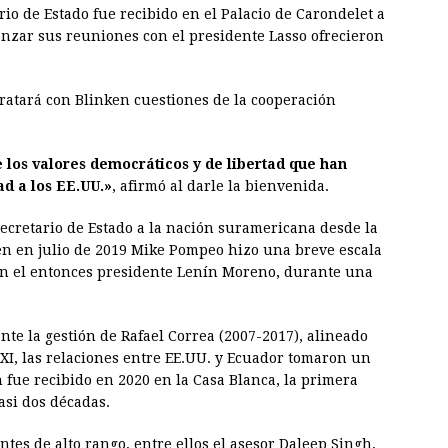
rio de Estado fue recibido en el Palacio de Carondelet a
enzar sus reuniones con el presidente Lasso ofrecieron
 tratará con Blinken cuestiones de la cooperación
los valores democráticos y de libertad que han
ad a los EE.UU.»
, afirmó al darle la bienvenida.
secretario de Estado a la nación suramericana desde la
ien en julio de 2019 Mike Pompeo hizo una breve escala
on el entonces presidente Lenín Moreno, durante una
te la gestión de Rafael Correa (2007-2017), alineado
 XXI, las relaciones entre EE.UU. y Ecuador tomaron un
fue recibido en 2020 en la Casa Blanca, la primera
asi dos décadas.
ntes de alto rango, entre ellos el asesor Daleep Singh,