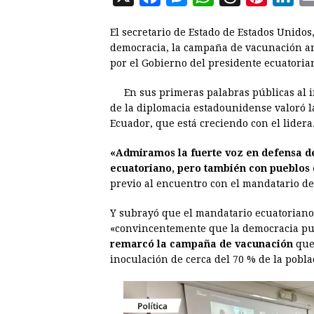
a
e
h
h
i
i
El secretario de Estado de Estados Unidos
c
s
a
r
n
n
democracia, la campaña de vacunación an
e
s
t
e
t
k
por el Gobierno del presidente ecuatoria
b
e
s
a
e
e
En sus primeras palabras públicas al ini
o
n
A
d
r
d
de la diplomacia estadounidense valoró l
o
g
p
s
e
I
Ecuador, que está creciendo con el lidera
k
e
p
s
n
«Admiramos la fuerte voz en defensa d
r
t
ecuatoriano, pero también con pueblos 
previo al encuentro con el mandatario de
Y subrayó que el mandatario ecuatoriano
«convincentemente que la democracia pue
remarcó la campaña de vacunación
que 
inoculación de cerca del 70 % de la pobl