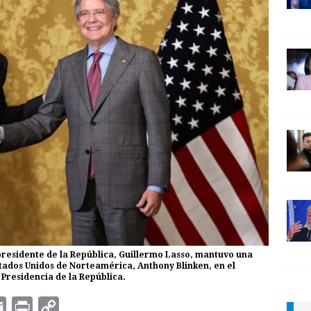
l presidente de la República, Guillermo Lasso, mantuvo una
stados Unidos de Norteamérica, Anthony Blinken, en el
 Presidencia de la República.
E
P
C