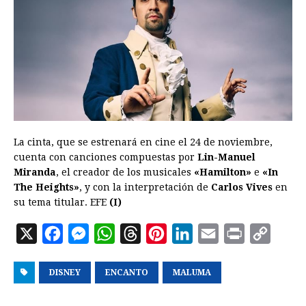
La cinta, que se estrenará en cine el 24 de noviembre,
cuenta con canciones compuestas por
Lin-Manuel
Miranda
, el creador de los musicales
«Hamilton»
e
«In
The Heights»
, y con la interpretación de
Carlos Vives
en
su tema titular. EFE
(I)
X
F
M
W
T
P
L
E
P
C
a
e
h
h
i
i
m
r
o
DISNEY
c
s
ENCANTO
a
r
n
MALUMA
n
a
i
p
e
s
t
e
t
k
i
n
y