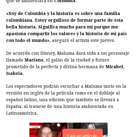
que se ambientará en
Colombia
.
b
e
s
a
e
e
l
t
L
«Soy de Colombia y la historia es sobre una familia
o
n
A
d
r
d
i
colombiana. Estoy orgulloso de formar parte de esta
o
g
p
s
e
I
n
bella historia. Significa mucho para mí porque me
apasiona compartir los valores y la historia de mi país
k
e
p
s
n
k
con todo el mundo»
, aseguró el artista este jueves.
r
t
De acuerdo con Disney, Maluma dará vida a un personaje
llamado
Mariano
, el galán de la ciudad y futuro
prometido de la perfecta y divina hermana de
Mirabel
,
Isabela
.
Los espectadores podrán escuchar a Maluma tanto en la
versión en inglés de la película como en el doblaje al
español latino, una edición que también se llevará a
España, al tratarse de una historia ambientada en
Latinoamérica.
Lea el artículo