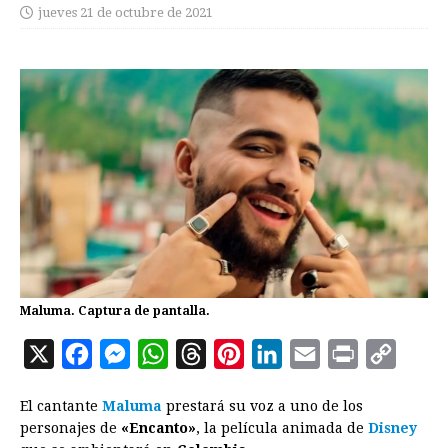
jueves 21 de octubre de 2021
Maluma. Captura de pantalla.
X
F
M
W
T
P
L
E
P
C
a
e
h
h
i
i
m
r
o
El cantante
Maluma
prestará su voz a uno de los
c
s
a
r
n
n
a
i
p
personajes de
«Encanto»
, la película animada de
Disney
e
s
t
e
t
k
i
n
y