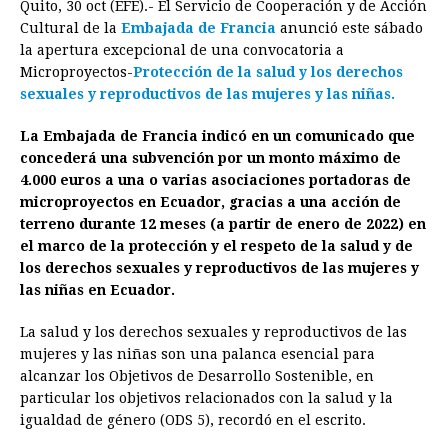
Quito, 30 oct (EFE).- El Servicio de Cooperación y de Acción
c
s
a
r
n
n
a
i
p
Cultural de la
Embajada de Francia
anunció este sábado
e
s
t
e
t
k
i
n
y
la apertura excepcional de una convocatoria a
Microproyectos-
b
e
Protección de la salud y los derechos
s
a
e
e
l
t
L
sexuales y reproductivos de las
mujeres y las niñas.
o
n
A
d
r
d
i
o
g
p
s
e
I
n
La Embajada de Francia indicó en un comunicado que
concederá una subvención por un monto máximo de
k
e
p
s
n
k
4.000 euros a una o varias asociaciones portadoras de
r
t
microproyectos en Ecuador, gracias a una acción de
terreno durante 12 meses (a partir de enero de 2022) en
el marco de la protección y el respeto de la salud y de
los derechos sexuales y reproductivos de las mujeres y
las niñas en Ecuador.
La salud y los derechos sexuales y reproductivos de las
mujeres y las niñas son una palanca esencial para
alcanzar los Objetivos de Desarrollo Sostenible, en
particular los objetivos relacionados con la salud y la
igualdad de género (ODS 5), recordó en el escrito.