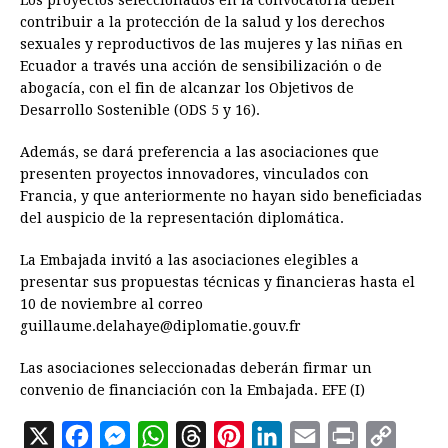
Los proyectos seleccionados en la convocatoria deben
contribuir a la protección de la salud y los derechos
sexuales y reproductivos de las mujeres y las niñas en
Ecuador a través una acción de sensibilización o de
abogacía, con el fin de alcanzar los Objetivos de
Desarrollo Sostenible (ODS 5 y 16).
Además, se dará preferencia a las asociaciones que
presenten proyectos innovadores, vinculados con
Francia, y que anteriormente no hayan sido beneficiadas
del auspicio de la representación diplomática.
La Embajada invitó a las asociaciones elegibles a
presentar sus propuestas técnicas y financieras hasta el
10 de noviembre al correo
guillaume.delahaye@diplomatie.gouv.fr
Las asociaciones seleccionadas deberán firmar un
convenio de financiación con la Embajada. EFE (I)
X
F
M
W
T
P
L
E
P
C