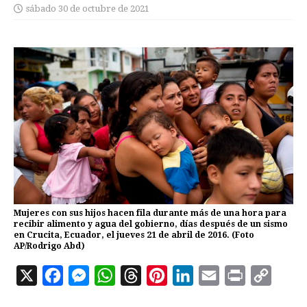
sábado 30 de octubre de 2021
Mujeres con sus hijos hacen fila durante más de una hora para
recibir alimento y agua del gobierno, días después de un sismo
en Crucita, Ecuador, el jueves 21 de abril de 2016. (Foto
AP/Rodrigo Abd)
X
F
M
W
T
P
L
E
P
C
a
e
h
h
i
i
m
r
o