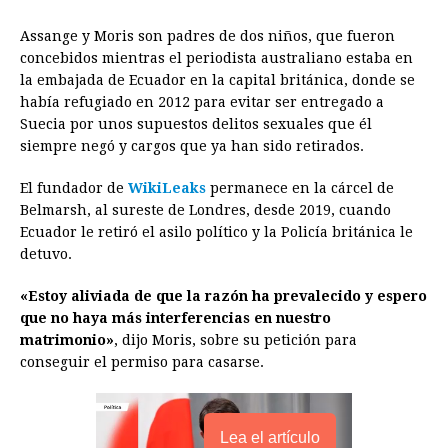
o
n
A
d
r
d
i
o
g
p
s
e
I
n
Assange y Moris son padres de dos niños, que fueron
concebidos mientras el periodista australiano estaba en
k
e
p
s
n
k
la embajada de Ecuador en la capital británica, donde se
r
t
había refugiado en 2012 para evitar ser entregado a
Suecia por unos supuestos delitos sexuales que él
siempre negó y cargos que ya han sido retirados.
El fundador de
WikiLeaks
permanece en la cárcel de
Belmarsh, al sureste de Londres, desde 2019, cuando
Ecuador le retiró el asilo político y la Policía británica le
detuvo.
«Estoy aliviada de que la razón ha prevalecido y espero
que no haya más interferencias en nuestro
matrimonio»
, dijo Moris, sobre su petición para
conseguir el permiso para casarse.
Lea el artículo