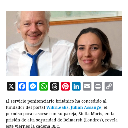
X
F
M
W
T
P
L
E
P
C
a
e
h
h
i
i
m
r
o
El servicio penitenciario británico ha concedido al
c
s
a
r
n
n
a
i
p
fundador del portal
WikiLeaks
,
Julian Assange
, el
e
s
t
e
t
k
i
n
y
permiso para casarse con su pareja, Stella Moris, en la
prisión de alta seguridad de Belmarsh (Londres), revela
b
e
s
a
e
e
l
t
L
este viernes la cadena BBC.