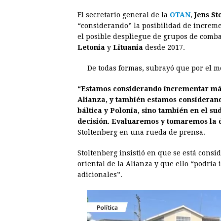
a
e
h
h
i
i
El secretario general de la
OTAN
,
Jens St
c
s
a
r
n
n
“considerando” la posibilidad de increme
e
s
t
e
t
k
el posible despliegue de grupos de comb
Letonia
y
b
Lituania
e
desde 2017.
s
a
e
e
o
n
A
d
r
d
De todas formas, subrayó que por el m
o
g
p
s
e
I
“Estamos considerando incrementar más 
k
e
p
s
n
Alianza, y también estamos considerand
r
t
báltica y Polonia, sino también en el s
decisión. Evaluaremos y tomaremos la
Stoltenberg en una rueda de prensa.
Stoltenberg insistió en que se está cons
oriental de la Alianza y que ello “podría
adicionales”.