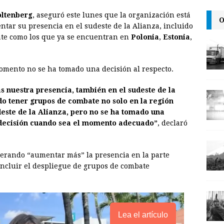
m
r
o
oltenberg
, aseguró este lunes que la organización está
a
i
p
O
ntar su presencia en el sudeste de la Alianza, incluido
i
n
y
ate como los que ya se encuentran en
Polonia
,
Estonia
,
l
t
L
i
omento no se ha tomado una decisión al respecto.
n
nuestra presencia, también en el sudeste de la
k
o tener grupos de combate no solo en la región
udeste de la Alianza, pero no se ha tomado una
 decisión cuando sea el momento adecuado”
, declaró
iderando “aumentar más” la presencia en la parte
 incluir el despliegue de grupos de combate
Lea el artículo