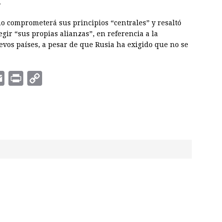
.
no comprometerá sus principios “centrales” y resaltó
gir “sus propias alianzas”, en referencia a la
vos países, a pesar de que Rusia ha exigido que no se
E
P
C
m
r
o
a
i
p
i
n
y
l
t
L
i
n
k