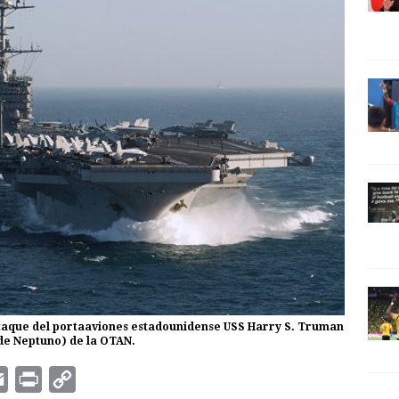
 ataque del portaaviones estadounidense USS Harry S. Truman
 de Neptuno) de la OTAN.
E
P
C