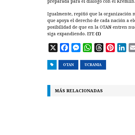
preparada para el diálogo con el Kremlin
Igualmente, repitió que la organización 
que apoya el derecho de cada nación a ele
posibilidad de que en la OTAN entren nue
siga expandiendo. EFE
(I)
X
F
M
W
T
P
L
a
e
h
h
i
i
OTAN
c
s
UCRANIA
a
r
n
n
e
s
t
e
t
k
b
e
s
a
e
e
MÁS RELACIONADAS
o
n
A
d
r
d
o
g
p
s
e
I
k
e
p
s
n
r
t