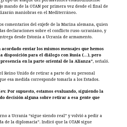
l grupo de ataque del portaaviones estadounidense
jo mando de la OTAN por primera vez desde el final de
ealizarán maniobras en el Mediterráneo.
los comentarios del exjefe de la Marina alemana, quien
das declaraciones sobre el conflicto ruso-ucraniano, y
 entrega desde Estonia a Ucrania de armamento.
n acordado enviar los mismos mensajes que hemos
a disposición para el diálogo con Rusia (…), pero
resencia en la parte oriental de la Alianza”
, señaló.
el Reino Unido de retirar a parte de su personal
 que esa medida corresponde tomarla a los Estados.
ev. Por supuesto, estamos evaluando, siguiendo la
do decisión alguna sobre retirar a esa gente que
rno a Ucrania “sigue siendo real” y volvió a pedir a
a de la diplomacia”. Indicó que la OTAN sigue