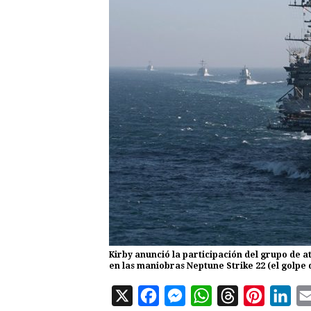
Kirby anunció la participación del grupo de
en las maniobras Neptune Strike 22 (el golpe
X
F
M
W
T
P
L