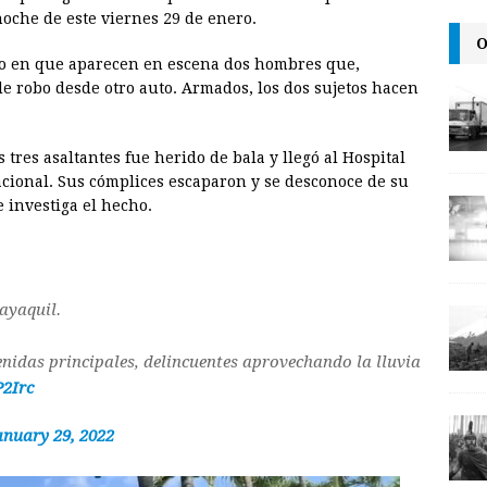
i
n
y
noche de este viernes 29 de enero.
O
l
t
L
o en que aparecen en escena dos hombres que,
i
e robo desde otro auto. Armados, los dos sujetos hacen
n
k
tres asaltantes fue herido de bala y llegó al Hospital
Nacional. Sus cómplices escaparon y se desconoce de su
 investiga el hecho.
ayaquil.
idas principales, delincuentes aprovechando la lluvia
P2Irc
anuary 29, 2022