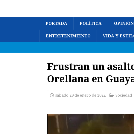
PORTADA
POLÍTICA
OPINIÓN
ENTRETENIMIENTO
VIDA Y ESTIL
Frustran un asalto
Orellana en Guay
sábado 29 de enero de 2022
Sociedad