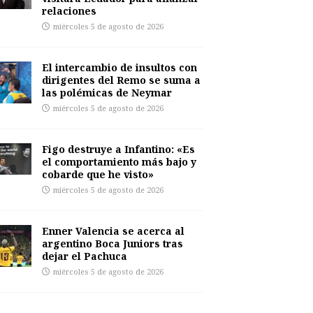
relaciones
miércoles 5 de agosto de 2026
El intercambio de insultos con
dirigentes del Remo se suma a
las polémicas de Neymar
miércoles 5 de agosto de 2026
Figo destruye a Infantino: «Es
el comportamiento más bajo y
cobarde que he visto»
miércoles 5 de agosto de 2026
Enner Valencia se acerca al
argentino Boca Juniors tras
dejar el Pachuca
miércoles 5 de agosto de 2026