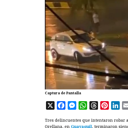
Captura de Pantalla
X
F
M
W
T
P
L
a
e
h
h
i
i
Tres delincuentes que intentaron robar a
c
s
a
r
n
n
Orellana, en
Guayaquil
, terminaron sien