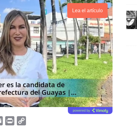
Lea el artículo
powered by
E
P
C
m
r
o