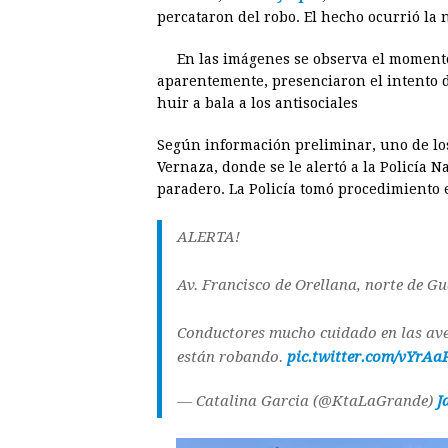
e
s
t
e
t
k
percataron del robo. El hecho ocurrió la 
b
e
s
a
e
e
En las imágenes se observa el moment
o
n
A
d
r
d
aparentemente, presenciaron el intento d
o
g
p
s
e
I
huir a bala a los antisociales
k
e
p
s
n
Según información preliminar, uno de los 
r
t
Vernaza, donde se le alertó a la Policía 
paradero. La Policía tomó procedimiento e
ALERTA!
Av. Francisco de Orellana, norte de Gu
Conductores mucho cuidado en las aven
están robando.
pic.twitter.com/vYrAa
— Catalina Garcia (@KtaLaGrande)
J