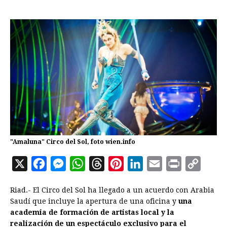
"Amaluna" Circo del Sol, foto wien.info
X
F
M
W
T
P
L
E
P
C
a
e
h
h
i
i
m
r
o
Riad.- El Circo del Sol ha llegado a un acuerdo con Arabia
c
s
a
r
n
n
a
i
p
Saudí que incluye la apertura de una oficina y
una
e
s
t
e
t
k
i
n
y
academia de formación de artistas local y la
realización de un espectáculo exclusivo para el
b
e
s
a
e
e
l
t
L