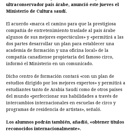
ultraconservador país árabe, anunció este jueves el
o
n
A
d
r
d
i
Ministerio de Cultura saudí.
o
g
p
s
e
I
n
El acuerdo «marca el camino para que la prestigiosa
k
e
p
s
n
k
compañía de entretenimiento traslade al país árabe
r
t
algunos de sus mejores espectáculos» y «permitirá a las
dos partes desarrollar un plan para establecer una
academia de formación y una oficina local» de la
compañía canadiense propietaria del famoso circo,
informó el Ministerio en un comunicado.
Dicho centro de formación contará «con un plan de
estudios dirigido por los mejores expertos» y permitirá a
estudiantes tanto de Arabia Saudí como de otros países
del mundo «perfeccionar sus habilidades a través de
intercambios internacionales en escuelas de circo y
programas de residencia de artistas», señaló.
Los alumnos podrán también, añadió, «obtener títulos
reconocidos internacionalmente».