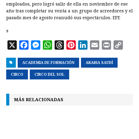
empleados, pero logró salir de ella en noviembre de ese
año tras completar su venta a un grupo de acreedores y el
pasado mes de agosto reanudó sus espectáculos. EFE
s
X
F
M
W
T
P
L
E
P
C
a
e
h
h
i
i
m
r
o
ACADEMIA DE FORMACIÓN
c
s
a
r
n
ARABIA SAUDÍ
n
a
i
p
e
s
t
e
t
k
i
n
y
CIRCO
CIRCO DEL SOL
b
e
s
a
e
e
l
t
L
o
n
A
d
r
d
i
MÁS RELACIONADAS
o
g
p
s
e
I
n
k
e
p
s
n
k
r
t