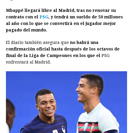
o
n
A
d
r
d
i
Mbappé llegará libre al Madrid, tras no renovar su
o
g
p
s
e
I
n
contrato con el
PSG
, y tendrá un sueldo de 50 millones
al año con lo que se convertirá en el jugador mejor
k
e
p
s
n
k
pagado del mundo.
r
t
El diario también asegura que
no habrá una
confirmación oficial hasta después de los octavos de
final de la Liga de Campeones en los que el
PSG
enfrentará al Madrid.