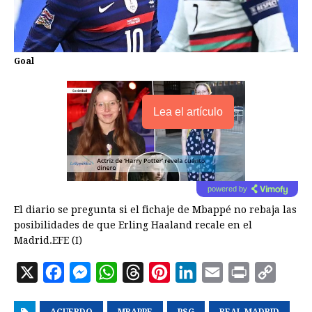
Goal
Lea el artículo
powered by
El diario se pregunta si el fichaje de Mbappé no rebaja las
posibilidades de que Erling Haaland recale en el
Madrid.EFE (I)
X
F
M
W
T
P
L
E
P
C
a
e
h
h
i
i
m
r
o