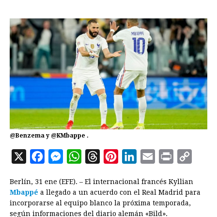
@Benzema y @KMbappe .
X
F
M
W
T
P
L
E
P
C
a
e
h
h
i
i
m
r
o
Berlín, 31 ene (EFE). – El internacional francés Kyllian
c
s
a
r
n
n
a
i
p
Mbappé
a llegado a un acuerdo con el Real Madrid para
e
s
t
e
t
k
i
n
y
incorporarse al equipo blanco la próxima temporada,
según informaciones del diario alemán «Bild».
b
e
s
a
e
e
l
t
L