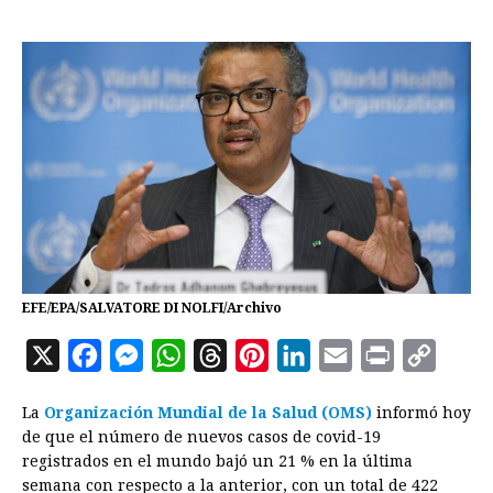
EFE/EPA/SALVATORE DI NOLFI/Archivo
X
F
M
W
T
P
L
E
P
C
a
e
h
h
i
i
m
r
o
La
Organización Mundial de la Salud (OMS)
informó hoy
c
s
a
r
n
n
a
i
p
de que el número de nuevos casos de covid-19
e
s
t
e
t
k
i
n
y
registrados en el mundo bajó un 21 % en la última
semana con respecto a la anterior, con un total de 422
b
e
s
a
e
e
l
t
L