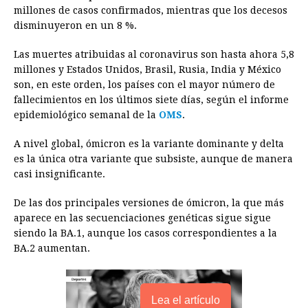
millones de casos confirmados, mientras que los decesos
o
n
A
d
r
d
i
disminuyeron en un 8 %.
o
g
p
s
e
I
n
Las muertes atribuidas al coronavirus son hasta ahora 5,8
k
e
p
s
n
k
millones y Estados Unidos, Brasil, Rusia, India y México
r
t
son, en este orden, los países con el mayor número de
fallecimientos en los últimos siete días, según el informe
epidemiológico semanal de la
OMS
.
A nivel global, ómicron es la variante dominante y delta
es la única otra variante que subsiste, aunque de manera
casi insignificante.
De las dos principales versiones de ómicron, la que más
aparece en las secuenciaciones genéticas sigue sigue
siendo la BA.1, aunque los casos correspondientes a la
BA.2 aumentan.
Lea el artículo