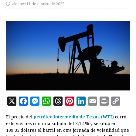
viernes 11 de marzo de 2022
X
F
M
W
T
P
L
E
P
C
a
e
h
h
i
i
m
r
o
El precio del
petróleo intermedio de Texas (WTI)
cerró
c
s
a
r
n
n
a
i
p
este viernes con una subida del 3,12 % y se situó en
e
s
t
e
t
k
i
n
y
109,33 dólares el barril en otra jornada de volatilidad que