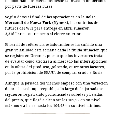
ha dominado los mercados desde la invasión de
b
e
s
a
e
e
l
t
Ucrania
L
por parte de fuerzas rusas.
o
n
A
d
r
d
i
o
g
p
s
e
I
n
Según datos al final de las operaciones en la
Bolsa
Mercantil de Nueva York (Nymex)
, los contratos de
k
e
p
s
n
k
futuros del WTI para entrega en abril sumaron
r
t
3,31dólares con respecto al cierre anterior.
El barril de referencia estadounidense ha sufrido una
gran volatilidad esta semana dada la fluida situación que
se registra en Ucrania, puesto que los inversores tratan
de evaluar cómo afectarán al mercado las interrupciones
en la oferta del producto, golpeado, entre otros factores,
por la prohibición de EE.UU. de comprar crudo a Rusia.
Aunque la jornada del viernes empezó con una variación
de precio casi imperceptible, a lo largo de la jornada se
siguieron registrando pronunciadas subidas y bajadas
del precio, que llegó a alcanzar los 109,92 en su nivel
máximo y a bajar hasta los 104,48 en su nivel mínimo.