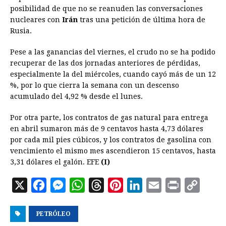
posibilidad de que no se reanuden las conversaciones
nucleares con
Irán
tras una petición de última hora de
Rusia.
Pese a las ganancias del viernes, el crudo no se ha podido
recuperar de las dos jornadas anteriores de pérdidas,
especialmente la del miércoles, cuando cayó más de un 12
%, por lo que cierra la semana con un descenso
acumulado del 4,92 % desde el lunes.
Por otra parte, los contratos de gas natural para entrega
en abril sumaron más de 9 centavos hasta 4,73 dólares
por cada mil pies cúbicos, y los contratos de gasolina con
vencimiento el mismo mes ascendieron 15 centavos, hasta
3,31 dólares el galón. EFE
(I)
X
F
M
W
T
P
L
E
P
C
a
e
h
h
i
i
m
r
o
PETRÓLEO
c
s
a
r
n
n
a
i
p