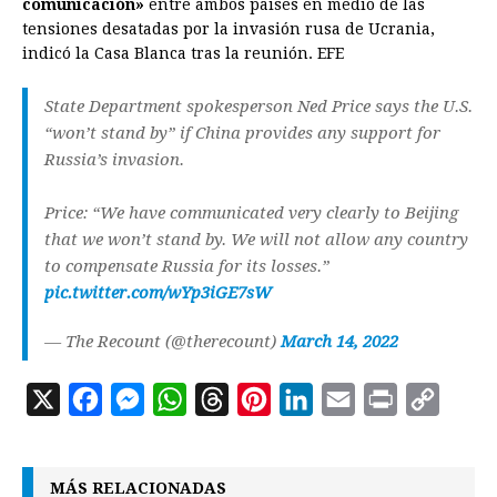
comunicación»
entre ambos países en medio de las
tensiones desatadas por la invasión rusa de Ucrania,
indicó la Casa Blanca tras la reunión. EFE
State Department spokesperson Ned Price says the U.S.
“won’t stand by” if China provides any support for
Russia’s invasion.
Price: “We have communicated very clearly to Beijing
that we won’t stand by. We will not allow any country
to compensate Russia for its losses.”
pic.twitter.com/wYp3iGE7sW
— The Recount (@therecount)
March 14, 2022
X
F
M
W
T
P
L
E
P
C
a
e
h
h
i
i
m
r
o
c
s
a
r
n
n
a
i
p
MÁS RELACIONADAS