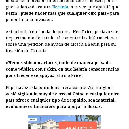
medio de la presión internacional contra Moscú por la
guerra lanzada contra
b
e
s
Ucrania
a
, a la vez que apuntó que
e
e
l
t
L
Pekín
«puede hacer más que cualquier otro país»
para
o
n
A
d
r
d
i
poner fin a la invasión.
o
g
p
s
e
I
n
Así lo indicó en rueda de prensa Ned Price, portavoz del
k
e
p
s
n
k
Departamento de Estado, al comentar las informaciones
r
t
sobre una petición de ayuda de Moscú a Pekín para su
invasión de Ucrania.
«Hemos sido muy claros, tanto de manera privada
como pública con Pekín, en que habría consecuencias
por ofrecer ese apoyo»
, afirmó Price.
El portavoz estadounidense recalcó que Washington
«está vigilando muy de cerca si China o cualquier otro
país ofrece cualquier tipo de respaldo, sea material,
económico o financiero para apoyar a Rusia»
.
Lea el artículo