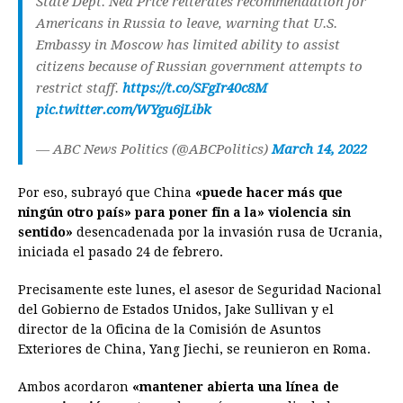
State Dept. Ned Price reiterates recommendation for
Americans in Russia to leave, warning that U.S.
Embassy in Moscow has limited ability to assist
citizens because of Russian government attempts to
restrict staff.
https://t.co/SFgIr40c8M
pic.twitter.com/WYgu6jLibk
— ABC News Politics (@ABCPolitics)
March 14, 2022
Por eso, subrayó que China
«puede hacer más que
ningún otro país» para poner fin a la» violencia sin
sentido»
desencadenada por la invasión rusa de Ucrania,
iniciada el pasado 24 de febrero.
Precisamente este lunes, el asesor de Seguridad Nacional
del Gobierno de Estados Unidos, Jake Sullivan y el
director de la Oficina de la Comisión de Asuntos
Exteriores de China, Yang Jiechi, se reunieron en Roma.
Ambos acordaron
«mantener abierta una línea de