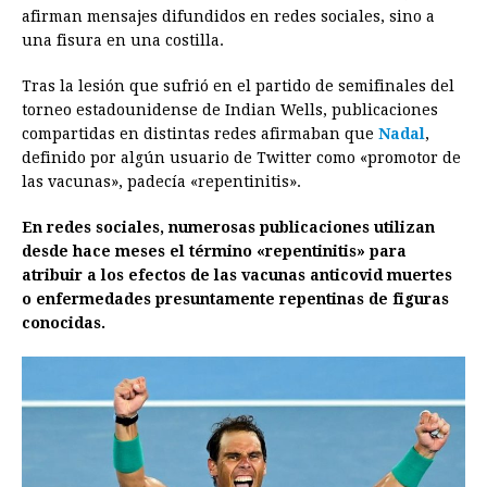
afirman mensajes difundidos en redes sociales, sino a
o
n
A
d
r
d
i
una fisura en una costilla.
o
g
p
s
e
I
n
Tras la lesión que sufrió en el partido de semifinales del
k
e
p
s
n
k
torneo estadounidense de Indian Wells, publicaciones
r
t
compartidas en distintas redes afirmaban que
Nadal
,
definido por algún usuario de Twitter como «promotor de
las vacunas», padecía «repentinitis».
En redes sociales, numerosas publicaciones utilizan
desde hace meses el término «repentinitis» para
atribuir a los efectos de las vacunas anticovid muertes
o enfermedades presuntamente repentinas de figuras
conocidas.