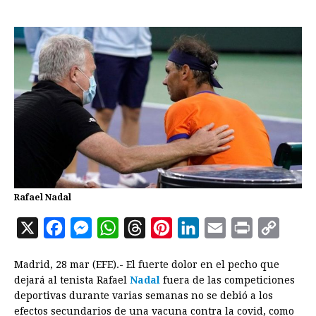
Rafael Nadal
X
F
M
W
T
P
L
E
P
C
a
e
h
h
i
i
m
r
o
Madrid, 28 mar (EFE).- El fuerte dolor en el pecho que
c
s
a
r
n
n
a
i
p
dejará al tenista Rafael
Nadal
fuera de las competiciones
e
s
t
e
t
k
i
n
y
deportivas durante varias semanas no se debió a los
efectos secundarios de una vacuna contra la covid, como
b
e
s
a
e
e
l
t
L