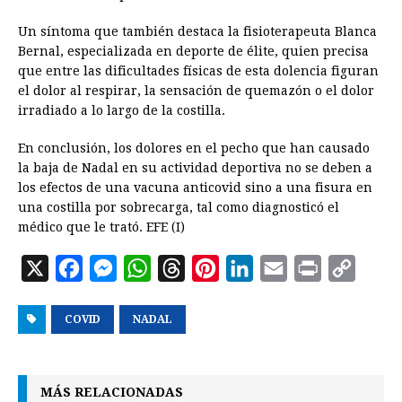
Un síntoma que también destaca la fisioterapeuta Blanca
Bernal, especializada en deporte de élite, quien precisa
que entre las dificultades físicas de esta dolencia figuran
el dolor al respirar, la sensación de quemazón o el dolor
irradiado a lo largo de la costilla.
En conclusión, los dolores en el pecho que han causado
la baja de Nadal en su actividad deportiva no se deben a
los efectos de una vacuna anticovid sino a una fisura en
una costilla por sobrecarga, tal como diagnosticó el
médico que le trató. EFE (I)
X
F
M
W
T
P
L
E
P
C
a
e
h
h
i
i
m
r
o
COVID
c
s
NADAL
a
r
n
n
a
i
p
e
s
t
e
t
k
i
n
y
b
e
s
a
e
e
l
t
L
MÁS RELACIONADAS