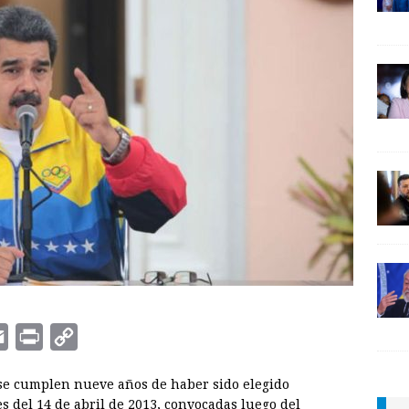
E
P
C
m
r
o
 se cumplen nueve años de haber sido elegido
a
i
p
es del 14 de abril de 2013, convocadas luego del