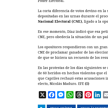
Poder Electoral.
La corta diferencia de votos devino en la 
depositadas en las urnas durante el proce
Nacional Electoral (CNE)
, ligado a la op
En ese momento, Díaz indicó que esa pet
CNE, pero obedecía la situación de un pa
Los opositores respondieron con un gran c
CNE de proclamar ganador de las eleccion
de que se hiciera un recuento de los resu
En las protestas de los días siguientes s
de 60 heridos en hechos violentos que el
que Capriles rechazó estas acusaciones 
electo, Nicolás Maduro. EFE
(I)
X
F
M
W
T
P
L
a
e
h
h
i
i