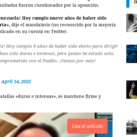
O
i
n
y
sultados fueron cuestionados por la oposición.
l
t
L
Venezuela! Hoy cumplo nueve años de haber sido
i
tria»
, dijo el mandatario (no reconocido por la mayoría
n
licado en su cuenta en Twitter.
k
la! Hoy cumplo 9 años de haber sido electo para dirigir
 han sido duras e intensas, pero jamás he estado solo,
 comprometido con el Pueblo. ¡Vamos por más!
)
April 14, 2022
batallas «duras e intensas», se mantiene firme y
Lea el artículo