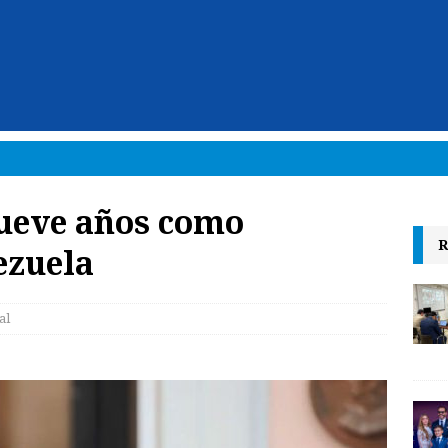
ueve años como
R
ezuela
al