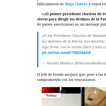
e
s
t
e
t
k
fallecimiento de
Hugo Chávez
y cuyos re
b
e
s
a
e
e
«¡El primer presidente chavista de 
o
n
A
d
r
d
electo para dirigir los destinos de la Pa
o
g
p
s
e
I
de países americanos) en un mensaje pub
k
e
p
s
n
¡El 1er Presidente Chavista de Venezue
r
t
los destinos de la Patria. Las batallas
sigo firme, con la visión clara y más
pic.twitter.com/K7T8H3kM58
— Nicolás Maduro (@NicolasMaduro
El jefe de Estado aseguró que, pese a las 
comprometido con los venezolanos.