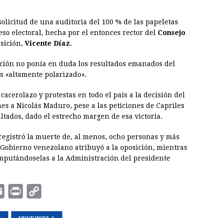
solicitud de una auditoria del 100 % de las papeletas
so electoral, hecha por el entonces rector del
Consejo
osición,
Vicente Díaz
.
ición no ponía en duda los resultados emanados del
ís «altamente polarizado».
acerolazo y protestas en todo el país a la decisión del
es a Nicolás Maduro, pese a las peticiones de Capriles
ltados, dado el estrecho margen de esa victoria.
e registró la muerte de, al menos, ocho personas y más
 Gobierno venezolano atribuyó a la oposición, mientras
imputándoselas a la Administración del presidente
E
P
C
m
r
o