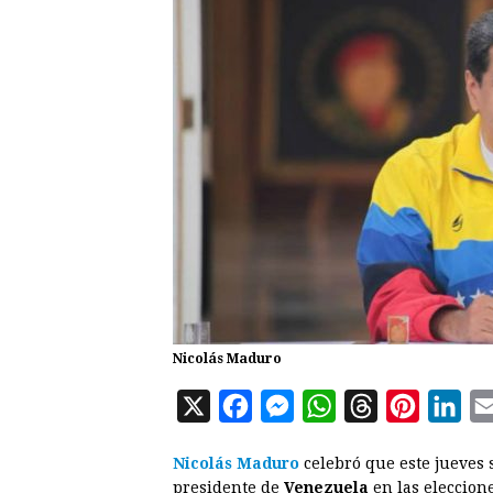
Nicolás Maduro
X
F
M
W
T
P
L
a
e
h
h
i
i
Nicolás Maduro
celebró que este jueves
c
s
a
r
n
n
presidente de
Venezuela
en las eleccion