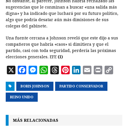
No obstante, al parecer, Johnson habría rechazado las
sugerencias que le conminan a buscar «una salida más
digna» y ha indicado que luchará por su futuro político,
algo que podría desatar aún más dimisiones de sus
colegas del gabinete.
Una fuente cercana a Johnson reveló que este dijo a sus
compañeros que habría «caos» si dimitiera y que el
partido, casi con toda seguridad, perdería las próximas
elecciones generales. EFE
(I)
X
F
M
W
T
P
L
E
P
C
a
e
h
h
i
i
m
r
o
BORIS JOHNSON
c
s
a
r
PARTIDO CONSERVADOR
n
n
a
i
p
e
s
t
e
t
k
i
n
y
REINO UNIDO
b
e
s
a
e
e
l
t
L
o
n
A
d
r
d
i
MÁS RELACIONADAS
o
g
p
s
e
I
n