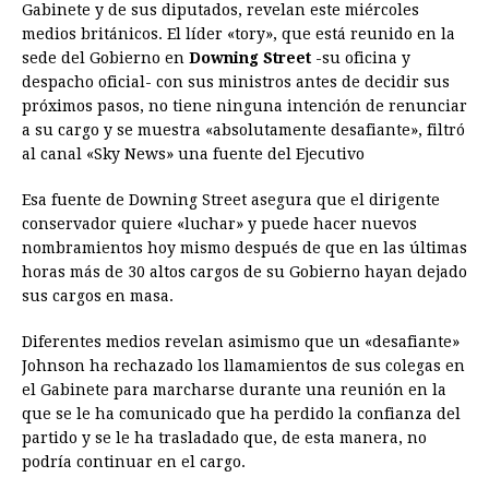
Gabinete y de sus diputados, revelan este miércoles
b
e
s
a
e
e
l
t
L
medios británicos. El líder «tory», que está reunido en la
o
n
A
d
r
d
i
sede del Gobierno en
Downing Street
-su oficina y
o
g
p
s
e
I
n
despacho oficial- con sus ministros antes de decidir sus
próximos pasos, no tiene ninguna intención de renunciar
k
e
p
s
n
k
a su cargo y se muestra «absolutamente desafiante», filtró
r
t
al canal «Sky News» una fuente del Ejecutivo
Esa fuente de Downing Street asegura que el dirigente
conservador quiere «luchar» y puede hacer nuevos
nombramientos hoy mismo después de que en las últimas
horas más de 30 altos cargos de su Gobierno hayan dejado
sus cargos en masa.
Diferentes medios revelan asimismo que un «desafiante»
Johnson ha rechazado los llamamientos de sus colegas en
el Gabinete para marcharse durante una reunión en la
que se le ha comunicado que ha perdido la confianza del
partido y se le ha trasladado que, de esta manera, no
podría continuar en el cargo.