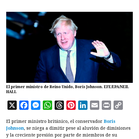
El primer ministro de Reino Unido, Boris Johnson. EFE/EPA/NEIL
HALL
X
F
M
W
T
P
L
E
P
C
a
e
h
h
i
i
m
r
o
El primer ministro británico, el conservador
Boris
c
s
a
r
n
n
a
i
p
Johnson
, se niega a dimitir pese al aluvión de dimisiones
e
s
t
e
t
k
i
n
y
y la creciente presión por parte de miembros de su