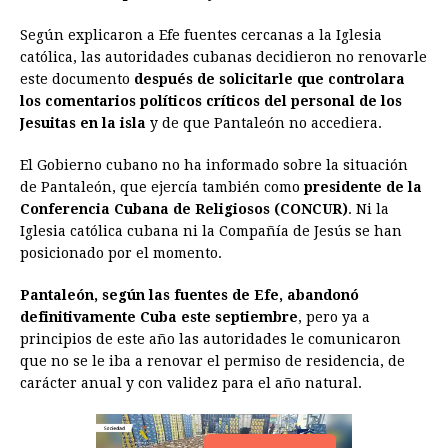
o
n
A
d
r
d
i
Según explicaron a Efe fuentes cercanas a la Iglesia
o
g
p
s
e
I
n
católica, las autoridades cubanas decidieron no renovarle
este documento
después de solicitarle que controlara
k
e
p
s
n
k
los comentarios políticos críticos del personal de los
r
t
Jesuitas en la isla
y de que Pantaleón no accediera.
El Gobierno cubano no ha informado sobre la situación
de Pantaleón, que ejercía también como
presidente de la
Conferencia Cubana de Religiosos (CONCUR)
. Ni la
Iglesia católica cubana ni la Compañía de Jesús se han
posicionado por el momento.
Pantaleón, según las fuentes de Efe, abandonó
definitivamente Cuba este septiembre
, pero ya a
principios de este año las autoridades le comunicaron
que no se le iba a renovar el permiso de residencia, de
carácter anual y con validez para el año natural.