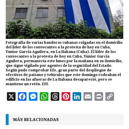
Fotografía de varias banderas cubanas colgadas en el domicilio
del líder de los convocantes a la protesta de hoy en Cuba,
Yunior García Aguilera, en La Habana (Cuba). El líder de los
convocantes a la protesta de hoy en Cuba, Yunior García
Aguilera, permanecía este lunes por la mañana en su domicilio,
que sigue vigilado por agentes de la seguridad del Estado.
Según pudo comprobar Efe, gran parte del despliegue de
efectivos de paisano y vehículos que este domingo rodeaban el
edificio en las afueras de La Habana desapareció, pero se
mantiene un retén. EFE
X
F
M
W
T
P
L
E
P
C
a
e
h
h
i
i
m
r
o
c
s
a
r
n
n
a
i
p
MÁS RELACIONADAS
e
s
t
e
t
k
i
n
y