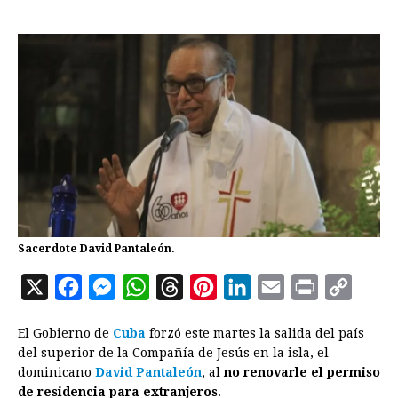
Sacerdote David Pantaleón.
X
F
M
W
T
P
L
E
P
C
a
e
h
h
i
i
m
r
o
El Gobierno de
Cuba
forzó este martes la salida del país
c
s
a
r
n
n
a
i
p
del superior de la Compañía de Jesús en la isla, el
e
s
t
e
t
k
i
n
y
dominicano
David Pantaleón
, al
no renovarle el permiso
de residencia para extranjeros
b
e
s
a
e
.
e
l
t
L