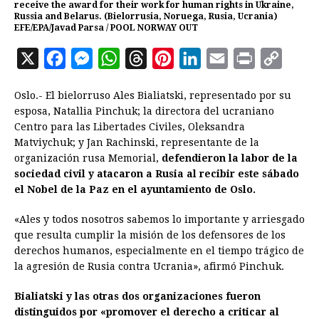
receive the award for their work for human rights in Ukraine,
Russia and Belarus. (Bielorrusia, Noruega, Rusia, Ucrania)
EFE/EPA/Javad Parsa / POOL NORWAY OUT
X
F
M
W
T
P
L
E
P
C
a
e
h
h
i
i
m
r
o
Oslo.- El bielorruso Ales Bialiatski, representado por su
c
s
a
r
n
n
a
i
p
esposa, Natallia Pinchuk; la directora del ucraniano
e
s
t
e
t
k
i
n
y
Centro para las Libertades Civiles, Oleksandra
Matviychuk; y Jan Rachinski, representante de la
b
e
s
a
e
e
l
t
L
organización rusa Memorial,
defendieron la labor de la
o
n
A
d
r
d
i
sociedad civil y atacaron a Rusia al recibir este sábado
o
g
p
s
e
I
n
el Nobel de la Paz en el ayuntamiento de Oslo.
k
e
p
s
n
k
«Ales y todos nosotros sabemos lo importante y arriesgado
r
t
que resulta cumplir la misión de los defensores de los
derechos humanos, especialmente en el tiempo trágico de
la agresión de Rusia contra Ucrania», afirmó Pinchuk.
Bialiatski y las otras dos organizaciones fueron
distinguidos por «promover el derecho a criticar al