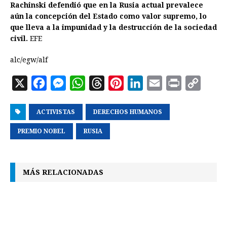
Rachinski defendió que en la Rusia actual prevalece
aún la concepción del Estado como valor supremo, lo
que lleva a la impunidad y la destrucción de la sociedad
civil.
EFE
alc/egw/alf
X
F
M
W
T
P
L
E
P
C
a
e
h
h
i
i
m
r
o
ACTIVISTAS
c
s
a
DERECHOS HUMANOS
r
n
n
a
i
p
e
s
t
e
t
k
i
n
y
PREMIO NOBEL
RUSIA
b
e
s
a
e
e
l
t
L
o
n
A
d
r
d
i
MÁS RELACIONADAS
o
g
p
s
e
I
n
k
e
p
s
n
k
r
t