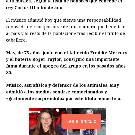
a la música, según la lista de honores que concede el
b
e
s
a
e
e
l
t
L
rey Carlos III a fin de año.
o
n
A
d
r
d
i
o
g
p
s
e
I
n
El músico admitió hoy que siente una responsabilidad
renovada de «comportarse de una manera que beneficie
k
e
p
s
n
k
al país y al resto de la población» tras recibir el título de
r
t
caballero.
May, de 75 años, junto con el fallecido Freddie Mercury
y el batería Roger Taylor, consiguió una importante
fama durante el apogeo del grupo en los pasados años
80.
Músico, astrofísico y defensor de los animales, May
admitió a los medios sentirse «emocionado» y
«gratamente sorprendido» por este título honorífico.
Lea el artículo