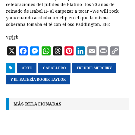
celebraciones del Jubileo de Platino -los 70 años de
reinado de Isabel II- al empezar a tocar «We will rock
you» cuando acababa un clip en el que la misma
soberana tomaba el té con el oso Paddington. EFE
vg/jgb
X
F
M
W
T
P
L
E
P
C
a
e
h
h
i
i
m
r
o
ARTE
c
s
CABALLERO
a
r
n
FREDDIE MERCURY
n
a
i
p
e
s
t
e
t
k
i
n
y
Y EL BATERÍA ROGER TAYLOR
b
e
s
a
e
e
l
t
L
o
n
A
d
r
d
i
MÁS RELACIONADAS
o
g
p
s
e
I
n
k
e
p
s
n
k
r
t