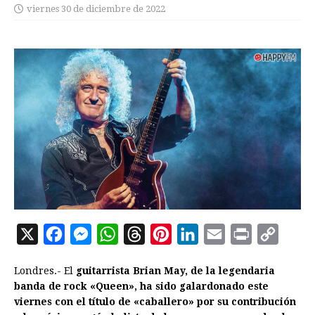
viernes 30 de diciembre de 2022
X
F
M
W
T
P
L
E
P
C
a
e
h
h
i
i
m
r
o
Londres.- El
guitarrista Brian May, de la legendaria
c
s
a
r
n
n
a
i
p
banda de rock «Queen», ha sido galardonado este
e
s
t
e
t
k
i
n
y
viernes con el título de «caballero» por su contribución