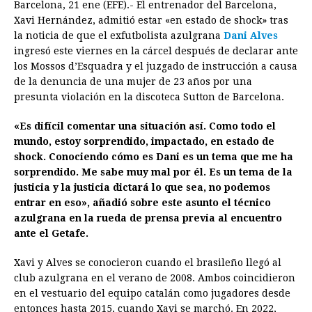
Barcelona, 21 ene (EFE).- El entrenador del Barcelona,
c
s
a
r
n
n
a
i
p
Xavi Hernández, admitió estar «en estado de shock» tras
e
s
t
e
t
k
i
n
y
la noticia de que el exfutbolista azulgrana
Dani Alves
ingresó este viernes en la cárcel después de declarar ante
b
e
s
a
e
e
l
t
L
los Mossos d’Esquadra y el juzgado de instrucción a causa
o
n
A
d
r
d
i
de la denuncia de una mujer de 23 años por una
o
g
p
s
e
I
n
presunta violación en la discoteca Sutton de Barcelona.
k
e
p
s
n
k
«Es difícil comentar una situación así. Como todo el
r
t
mundo, estoy sorprendido, impactado, en estado de
shock. Conociendo cómo es Dani es un tema que me ha
sorprendido. Me sabe muy mal por él. Es un tema de la
justicia y la justicia dictará lo que sea, no podemos
entrar en eso», añadió sobre este asunto el técnico
azulgrana en la rueda de prensa previa al encuentro
ante el Getafe.
Xavi y Alves se conocieron cuando el brasileño llegó al
club azulgrana en el verano de 2008. Ambos coincidieron
en el vestuario del equipo catalán como jugadores desde
entonces hasta 2015, cuando Xavi se marchó. En 2022,