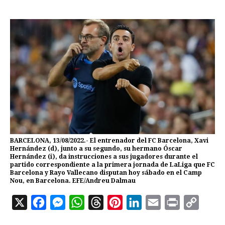
BARCELONA, 13/08/2022.- El entrenador del FC Barcelona, Xavi
Hernández (d), junto a su segundo, su hermano Óscar
Hernández (i), da instrucciones a sus jugadores durante el
partido correspondiente a la primera jornada de LaLiga que FC
Barcelona y Rayo Vallecano disputan hoy sábado en el Camp
Nou, en Barcelona. EFE/Andreu Dalmau
X
F
M
W
T
P
L
E
P
C
a
e
h
h
i
i
m
r
o