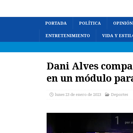
PORTADA
POLÍTICA
OPINIÓN
ENTRETENIMIENTO
VIDA Y ESTIL
Dani Alves compar
en un módulo para
lunes 23 de enero de 2023
Deportes