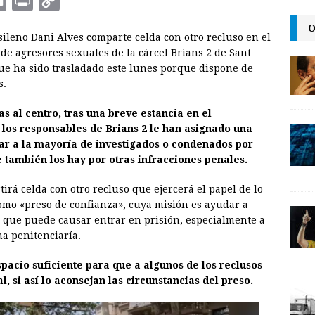
E
P
C
m
r
o
O
asileño Dani Alves comparte celda con otro recluso en el
a
i
p
de agresores sexuales de la cárcel Brians 2 de Sant
i
n
y
que ha sido trasladado este lunes porque dispone de
s.
l
t
L
i
 al centro, tras una breve estancia en el
n
 los responsables de Brians 2 le han asignado una
gar a la mayoría de investigados o condenados por
k
e también los hay por otras infracciones penales.
irá celda con otro recluso que ejercerá el papel de lo
como «preso de confianza», cuya misión es ayudar a
s que puede causar entrar en prisión, especialmente a
a penitenciaría.
spacio suficiente para que a algunos de los reclusos
, si así lo aconsejan las circunstancias del preso.