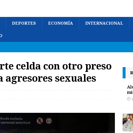
DEPORTES
ECONOMÍA
INTERNACIONAL
O
te celda con otro preso
R
 agresores sexuales
Al
mi