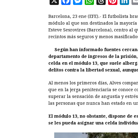
X
F
M
W
T
P
L
a
e
h
h
i
i
Barcelona, 23 ene (EFE).- El futbolista br
c
s
a
r
n
n
módulo al que son destinados la mayoría 
e
s
t
e
t
k
Esteve Sesrovires (Barcelona), centro al 
recintos más seguros y menos masificado
b
e
s
a
e
e
o
n
A
d
r
d
Según han informado fuentes cercanas
o
g
p
s
e
I
departamento de ingresos de la prisión,
celda en el módulo 13, que suele alber
k
e
p
s
n
delitos contra la libertad sexual, aunqu
r
t
Al menos los primeros días, Alves compart
que en la jerga penitenciaria se conoce 
superar la sensación de angustia y estré
las personas que nunca han estado en un
El módulo 13, no obstante, dispone de e
se les pueda asignar una celda individual