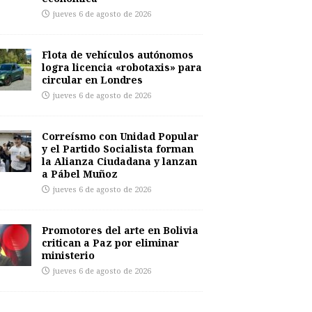
jueves 6 de agosto de 2026
Flota de vehículos autónomos
logra licencia «robotaxis» para
circular en Londres
jueves 6 de agosto de 2026
Correísmo con Unidad Popular
y el Partido Socialista forman
la Alianza Ciudadana y lanzan
a Pábel Muñoz
jueves 6 de agosto de 2026
Promotores del arte en Bolivia
critican a Paz por eliminar
ministerio
jueves 6 de agosto de 2026