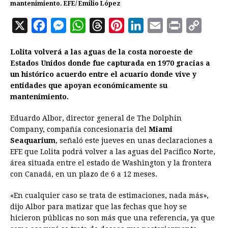
mantenimiento. EFE/ Emilio López
X
F
M
W
T
P
L
E
P
C
a
e
h
h
i
i
m
r
o
Lolita volverá a las aguas de la costa noroeste de
c
s
a
r
n
n
a
i
p
Estados Unidos donde fue capturada en 1970 gracias a
e
s
t
e
t
k
i
n
y
un histórico acuerdo entre el acuario donde vive y
entidades que apoyan económicamente su
b
e
s
a
e
e
l
t
L
mantenimiento.
o
n
A
d
r
d
i
o
g
p
s
e
I
n
Eduardo Albor, director general de The Dolphin
Company, compañía concesionaria del
Miami
k
e
p
s
n
k
Seaquarium
, señaló este jueves en unas declaraciones a
r
t
EFE que Lolita podrá volver a las aguas del Pacífico Norte,
área situada entre el estado de Washington y la frontera
con Canadá, en un plazo de 6 a 12 meses.
«En cualquier caso se trata de estimaciones, nada más»,
dijo Albor para matizar que las fechas que hoy se
hicieron públicas no son más que una referencia, ya que