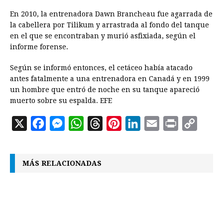
En 2010, la entrenadora Dawn Brancheau fue agarrada de
la cabellera por Tilikum y arrastrada al fondo del tanque
en el que se encontraban y murió asfixiada, según el
informe forense.
Según se informó entonces, el cetáceo había atacado
antes fatalmente a una entrenadora en Canadá y en 1999
un hombre que entró de noche en su tanque apareció
muerto sobre su espalda. EFE
X
F
M
W
T
P
L
E
P
C
a
e
h
h
i
i
m
r
o
c
s
a
r
n
n
a
i
p
MÁS RELACIONADAS
e
s
t
e
t
k
i
n
y
b
e
s
a
e
e
l
t
L
o
n
A
d
r
d
i
o
g
p
s
e
I
n