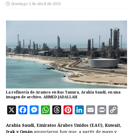
domingo 2 de abril de 2023
La refinería de Aramco en Ras Tanura, Arabia Saudí, en una
imagen de archivo. AHMED JADALLAH
X
F
M
W
T
P
L
E
P
C
a
e
h
h
i
i
m
r
o
Arabia Saudí, Emiratos Árabes Unidos (EAU), Kuwait,
c
s
a
r
n
n
a
i
p
Irak y Omán
anunciaron hoy que, a partir de mayo y