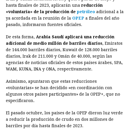
e
s
t
e
t
k
i
n
y
hasta finales de 2023, aplicarán una
reducción
«voluntaria» de la producción de
b
e
s
a
e
petróleo
e
l
adicional a la
t
L
ya acordada en la reunión de la
OPEP
a finales del año
o
n
A
d
r
d
i
pasado, informaron fuentes oficiales.
o
g
p
s
e
I
n
De esta forma,
Arabia Saudí aplicará una reducción
k
e
p
s
n
k
adicional de medio millón de barriles diarios
, Emiratos
r
t
de 144.000 barriles diarios, Kuwait de 128.000 barriles
diarios, Irak de 211.000 y Omán de 40.000, según las
agencias de noticias oficiales de estos países árabes, SPA,
WAM, KUNA, INA y ONA, respectivamente.
Asimismo, apuntaron que estas reducciones
«voluntarias» se han decidido «en coordinación con
algunos otros países participantes» de la OPEP+, que no
especificaron.
El pasado octubre, los países de la OPEP dieron luz verde
a reducir la producción de crudo en dos millones de
barriles por día hasta finales de 2023.