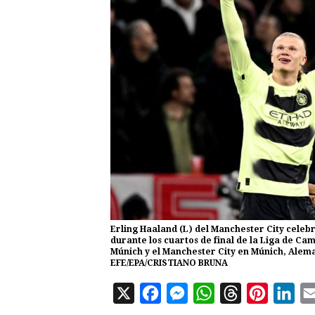
Erling Haaland (L) del Manchester City celeb
durante los cuartos de final de la Liga de Ca
Múnich y el Manchester City en Múnich, Alema
EFE/EPA/CRISTIANO BRUNA
X
F
M
W
T
P
L
a
e
h
h
i
i