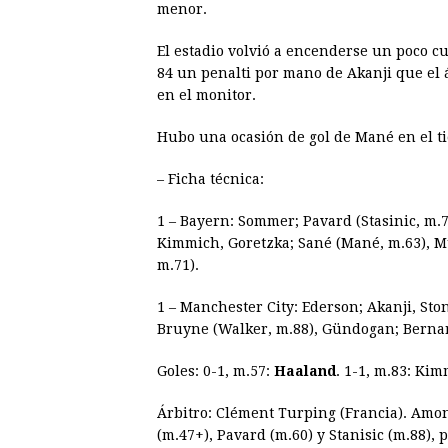
menor.
El estadio volvió a encenderse un poco c
84 un penalti por mano de Akanji que el ár
en el monitor.
Hubo una ocasión de gol de Mané en el ti
– Ficha técnica:
1 – Bayern: Sommer; Pavard (Stasinic, m.7
Kimmich, Goretzka; Sané (Mané, m.63), M
m.71).
1 – Manchester City: Ederson; Akanji, Sto
Bruyne (Walker, m.88), Gündogan; Bernard
Goles: 0-1, m.57:
Haaland
. 1-1, m.83: Kim
Árbitro: Clément Turping (Francia). Amo
(m.47+), Pavard (m.60) y Stanisic (m.88),