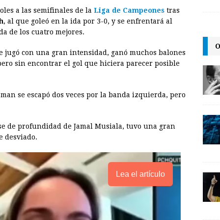
coles a las semifinales de la
Liga de Campeones
tras
a
i
p
h
, al que goleó en la ida por 3-0, y se enfrentará al
i
n
y
da de los cuatro mejores.
l
t
L
O
ue jugó con una gran intensidad, ganó muchos balones
i
pero sin encontrar el gol que hiciera parecer posible
n
k
man se escapó dos veces por la banda izquierda, pero
ase de profundidad de Jamal Musiala, tuvo una gran
e desviado.
Lea el artículo