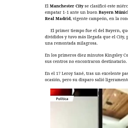
El
Manchester City
se clasificó este miér
c
s
a
r
n
n
empatar 1-1 ante un buen
Bayern Múnic
e
s
t
e
t
k
Real Madrid
, vigente campeón, en la ron
b
e
s
a
e
e
El primer tiempo fue el del Bayern, q
o
n
A
d
r
d
divididos y tuvo más llegada que el City, 
o
g
p
s
e
I
una remontada milagrosa.
k
e
p
s
n
En los primeros diez minutos Kingsley Co
r
t
sus centros no encontraron destinatario.
En el 17 Leroy Sané, tras un excelente p
ocasión, pero su disparo salió ligerament