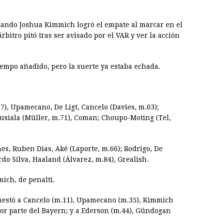
uando Joshua Kimmich logró el empate al marcar en el
bitro pitó tras ser avisado por el VAR y ver la acción
empo añadido, pero la suerte ya estaba echada.
7), Upamecano, De Ligt, Cancelo (Davies, m.63);
usiala (Müller, m.71), Coman; Choupo-Moting (Tel,
nes, Ruben Dias, Aké (Laporte, m.66); Rodrigo, De
o Silva, Haaland (Álvarez, m.84), Grealish.
mich, de penalti.
nestó a Cancelo (m.11), Upamecano (m.35), Kimmich
 por parte del Bayern; y a Ederson (m.44), Gündogan