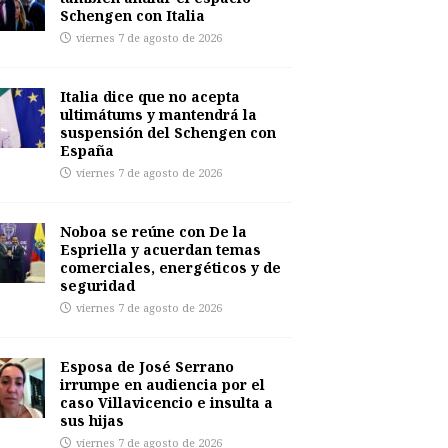
Schengen con Italia
viernes 7 de agosto de 2026
Italia dice que no acepta
ultimátums y mantendrá la
suspensión del Schengen con
España
viernes 7 de agosto de 2026
Noboa se reúne con De la
Espriella y acuerdan temas
comerciales, energéticos y de
seguridad
viernes 7 de agosto de 2026
Esposa de José Serrano
irrumpe en audiencia por el
caso Villavicencio e insulta a
sus hijas
viernes 7 de agosto de 2026