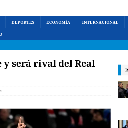
DEPORTES
ECONOMÍA
INTERNACIONAL
O
 y será rival del Real
R
s