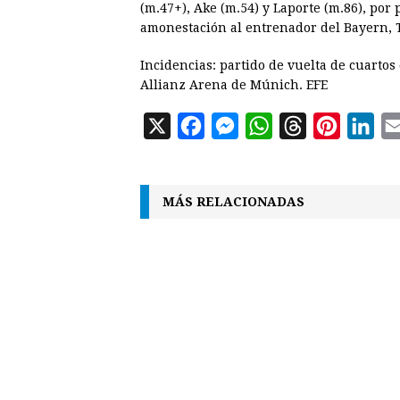
(m.47+), Ake (m.54) y Laporte (m.86), por
amonestación al entrenador del Bayern, 
Incidencias: partido de vuelta de cuartos
Allianz Arena de Múnich. EFE
X
F
M
W
T
P
L
a
e
h
h
i
i
c
s
a
r
n
n
MÁS RELACIONADAS
e
s
t
e
t
k
b
e
s
a
e
e
o
n
A
d
r
d
o
g
p
s
e
I
k
e
p
s
n
r
t