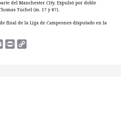
 parte del Manchester City. Expulsó por doble
Thomas Tuchel (m. 17 y 87).
 de final de la Liga de Campeones disputado en la
E
P
C
m
r
o
a
i
p
i
n
y
l
t
L
i
n
k