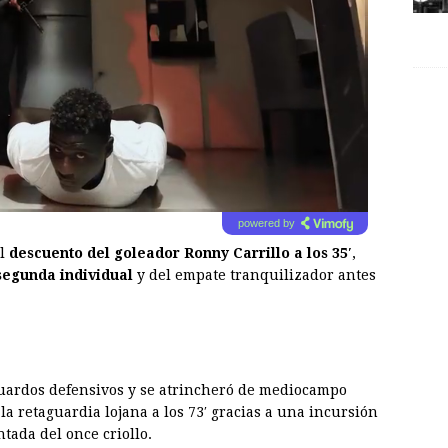
powered by
al
descuento del goleador Ronny Carrillo a los 35′
,
 segunda individual
y del empate tranquilizador antes
guardos defensivos y se atrincheró de mediocampo
la retaguardia lojana a los 73′ gracias a una incursión
tada del once criollo.