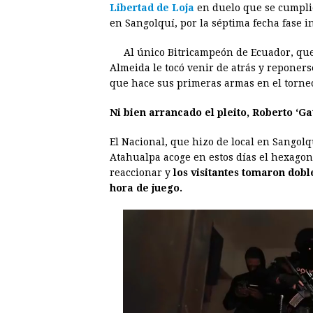
Libertad de Loja
en duelo que se cumpli
e
s
t
e
t
k
en Sangolquí, por la séptima fecha fase i
b
e
s
a
e
e
Al único Bitricampeón de Ecuador, qu
o
n
A
d
r
d
Almeida le tocó venir de atrás y reponers
o
g
p
s
e
I
que hace sus primeras armas en el torneo
k
e
p
s
n
Ni bien arrancado el pleito, Roberto ‘Ga
r
t
El Nacional, que hizo de local en Sangolq
Atahualpa acoge en estos días el hexagon
reaccionar y
los visitantes tomaron dobl
hora de juego.