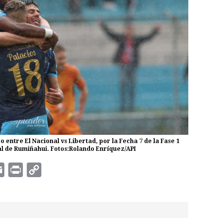
o entre El Nacional vs Libertad, por la Fecha 7 de la Fase 1
nal de Rumiñahui. Fotos:Rolando Enríquez/API
E
P
C
m
r
o
a
i
p
i
n
y