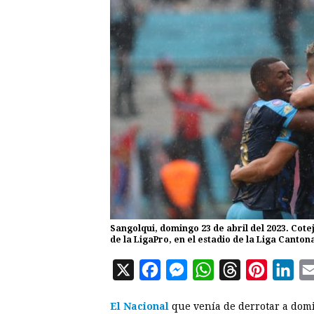
Sangolqui, domingo 23 de abril del 2023. Cotej
de la LigaPro, en el estadio de la Liga Canto
X
F
M
W
T
P
L
a
e
h
h
i
i
El Nacional
que venía de derrotar a domi
c
s
a
r
n
n