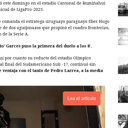
ó este domingo en el estadio Cantonal de Rumiñahui
i
n
y
nicial de LigaPro-2023.
l
t
L
e comanda el estratega uruguayo paraguayo Eber Hugo
i
e de dos aguijonazos que propinó el cuadro fronterizo,
n
 de la Serie A.
k
to’ Garces puso la primera del duelo a los 8′.
uí por cuanto su reducto del estadio Olímpico
al final del Sudamericano Sub -17, continuó sin
e ventaja con el tanto de Pedro Larrea, a la media
Lea el artículo