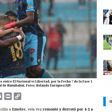
o entre El Nacional vs Libertad, por la Fecha 7 de la Fase 1
nal de Rumiñahui. Fotos: Rolando Enríquez/API
E
P
C
O
m
r
o
cilio a
Emelec
, esta vez
remontó y derrotó por 4-2 a
a
i
p