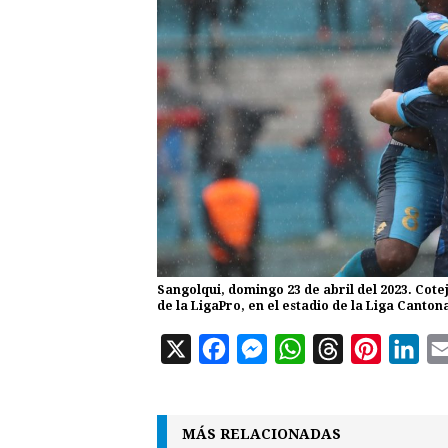
Sangolqui, domingo 23 de abril del 2023. Cotej
de la LigaPro, en el estadio de la Liga Canto
X
F
M
W
T
P
L
a
e
h
h
i
i
c
s
a
r
n
n
MÁS RELACIONADAS
e
s
t
e
t
k