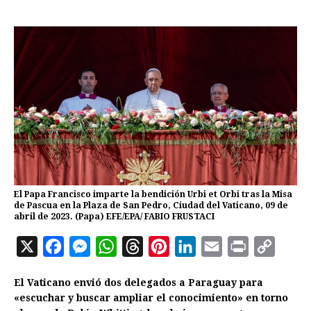
El Papa Francisco imparte la bendición Urbi et Orbi tras la Misa
de Pascua en la Plaza de San Pedro, Ciudad del Vaticano, 09 de
abril de 2023. (Papa) EFE/EPA/ FABIO FRUSTACI
X
F
M
W
T
P
L
E
P
C
a
e
h
h
i
i
m
r
o
El Vaticano envió dos delegados a Paraguay para
c
s
a
r
n
n
a
i
p
«escuchar y buscar ampliar el conocimiento» en torno
e
s
t
e
t
k
i
n
y