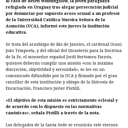
al caso de Belén Whittingslow, la joven paraguaya
refugiada en Uruguay tras alegar persecución judicial
b
e
s
a
e
e
l
t
L
por denunciar por supuesto acoso sexual a un profesor
o
n
A
d
r
d
i
de la Universidad Católica Nuestra Señora de la
o
g
p
s
e
I
n
Asunción (UCA), informó este jueves la institución
educativa.
k
e
p
s
n
k
r
t
Se trata del arzobispo de Río de Janeiro, el cardenal Orani
João Tempesta, y del oficial del Dicasterio para la Doctrina
de la Fe, el monseñor español Jordi Bertomeu Farnós,
quienes deberán cumplir una misión «con la máxima
discreción, objetividad y serenidad», se lee en un
comunicado difundido por la UCA y firmado por el gran
canciller de esta institución y obispo de la Diócesis de
Encarnación, Francisco Javier Pistilli.
«El objetivo de esta misión es estrictamente eclesial y
de acuerdo con lo dispuesto en las normativas
canónicas», señala Pistilli a través de la nota.
Los delegados de la Santa Sede se reunirán este viernes