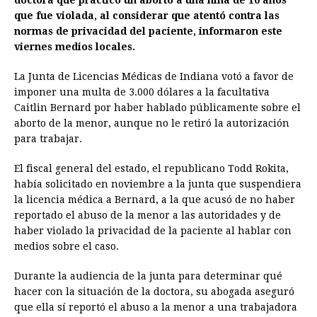
doctora que practicó un aborto a una niña de 10 años
e
s
t
e
t
k
i
n
y
que fue violada, al considerar que atentó contra las
normas de privacidad del paciente, informaron este
b
e
s
a
e
e
l
t
L
viernes medios locales.
o
n
A
d
r
d
i
o
g
p
s
e
I
n
La Junta de Licencias Médicas de Indiana votó a favor de
imponer una multa de 3.000 dólares a la facultativa
k
e
p
s
n
k
Caitlin Bernard por haber hablado públicamente sobre el
r
t
aborto de la menor, aunque no le retiró la autorización
para trabajar.
El fiscal general del estado, el republicano Todd Rokita,
había solicitado en noviembre a la junta que suspendiera
la licencia médica a Bernard, a la que acusó de no haber
reportado el abuso de la menor a las autoridades y de
haber violado la privacidad de la paciente al hablar con
medios sobre el caso.
Durante la audiencia de la junta para determinar qué
hacer con la situación de la doctora, su abogada aseguró
que ella sí reportó el abuso a la menor a una trabajadora