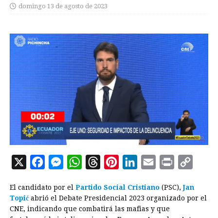
domingo 13 de agosto de 2023
X
F
M
W
T
P
L
E
P
C
a
e
h
h
i
i
m
r
o
El candidato por el
Partido Social Cristiano
(PSC),
Jan
c
s
a
r
n
n
a
i
p
Topić
abrió el Debate Presidencial 2023 organizado por el
e
s
t
e
t
k
i
n
y
CNE, indicando que combatirá las mafias y que