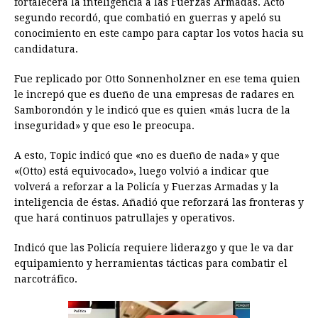
fortalecerá la inteligencia a las Fuerzas Armadas. Acto
b
e
s
a
e
e
l
t
L
segundo recordó, que combatió en guerras y apeló su
o
n
A
d
r
d
i
conocimiento en este campo para captar los votos hacia su
o
g
p
s
e
I
n
candidatura.
k
e
p
s
n
k
Fue replicado por Otto Sonnenholzner en ese tema quien
r
t
le increpó que es dueño de una empresas de radares en
Samborondón y le indicó que es quien «más lucra de la
inseguridad» y que eso le preocupa.
A esto, Topic indicó que «no es dueño de nada» y que
«(Otto) está equivocado», luego volvió a indicar que
volverá a reforzar a la Policía y Fuerzas Armadas y la
inteligencia de éstas. Añadió que reforzará las fronteras y
que hará continuos patrullajes y operativos.
Indicó que las Policía requiere liderazgo y que le va dar
equipamiento y herramientas tácticas para combatir el
narcotráfico.