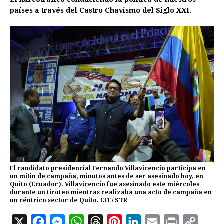
países a través del Castro Chavismo del Siglo XXI.
El candidato presidencial Fernando Villavicencio participa en
un mitin de campaña, minutos antes de ser asesinado hoy, en
Quito (Ecuador). Villavicencio fue asesinado este miércoles
durante un tiroteo mientras realizaba una acto de campaña en
un céntrico sector de Quito. EFE/ STR
X
F
M
W
T
P
L
E
P
C