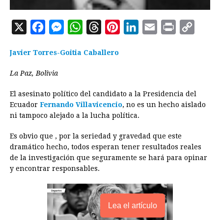
X
F
M
W
T
P
L
E
P
C
a
e
h
h
i
i
m
r
o
Javier Torres-Goitia Caballero
c
s
a
r
n
n
a
i
p
e
s
t
e
t
k
i
n
y
La Paz, Bolivia
b
e
s
a
e
e
l
t
L
El asesinato político del candidato a la Presidencia del
o
n
A
d
r
d
i
Ecuador
Fernando Villavicencio
, no es un hecho aislado
o
g
p
s
e
I
n
ni tampoco alejado a la lucha política.
k
e
p
s
n
k
Es obvio que , por la seriedad y gravedad que este
r
t
dramático hecho, todos esperan tener resultados reales
de la investigación que seguramente se hará para opinar
y encontrar responsables.
Lea el artículo