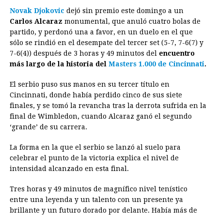
Novak Djokovic
dejó sin premio este domingo a un
c
s
a
r
n
n
a
i
p
Carlos Alcaraz
monumental, que anuló cuatro bolas de
e
s
t
e
t
k
i
n
y
partido, y perdonó una a favor, en un duelo en el que
sólo se rindió en el desempate del tercer set (5-7, 7-6(7) y
b
e
s
a
e
e
l
t
L
7-6(4)) después de 3 horas y 49 minutos del
encuentro
o
n
A
d
r
d
i
más largo de la historia del
Masters 1.000 de Cincinnati
.
o
g
p
s
e
I
n
El serbio puso sus manos en su tercer título en
k
e
p
s
n
k
Cincinnati, donde había perdido cinco de sus siete
r
t
finales, y se tomó la revancha tras la derrota sufrida en la
final de Wimbledon, cuando Alcaraz ganó el segundo
‘grande’ de su carrera.
La forma en la que el serbio se lanzó al suelo para
celebrar el punto de la victoria explica el nivel de
intensidad alcanzado en esta final.
Tres horas y 49 minutos de magnífico nivel tenístico
entre una leyenda y un talento con un presente ya
brillante y un futuro dorado por delante. Había más de