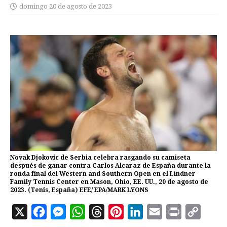
domingo 20 de agosto de 2023
Novak Djokovic de Serbia celebra rasgando su camiseta
después de ganar contra Carlos Alcaraz de España durante la
ronda final del Western and Southern Open en el Lindner
Family Tennis Center en Mason, Ohio, EE. UU., 20 de agosto de
2023. (Tenis, España) EFE/ EPA/MARK LYONS
X
F
M
W
T
P
L
E
P
C
a
e
h
h
i
i
m
r
o