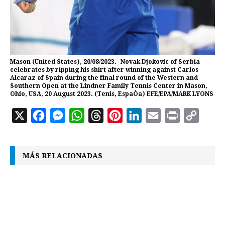
Mason (United States), 20/08/2023.- Novak Djokovic of Serbia
celebrates by ripping his shirt after winning against Carlos
Alcaraz of Spain during the final round of the Western and
Southern Open at the Lindner Family Tennis Center in Mason,
Ohio, USA, 20 August 2023. (Tenis, EspaÒa) EFE/EPA/MARK LYONS
X
F
M
W
T
P
L
E
P
C
a
e
h
h
i
i
m
r
o
c
s
a
r
n
n
a
i
p
MÁS RELACIONADAS
e
s
t
e
t
k
i
n
y
b
e
s
a
e
e
l
t
L
o
n
A
d
r
d
i
o
g
p
s
e
I
n
k
e
p
s
n
k