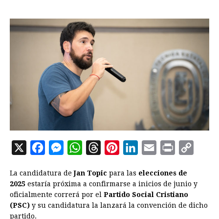
X
F
M
W
T
P
L
E
P
C
a
e
h
h
i
i
m
r
o
La candidatura de
Jan Topic
para las
elecciones de
c
s
a
r
n
n
a
i
p
2025
estaría próxima a confirmarse a inicios de junio y
e
s
t
e
t
k
i
n
y
oficialmente correrá por el
Partido Social Cristiano
(PSC)
y su candidatura la lanzará la convención de dicho
b
e
s
a
e
e
l
t
L
partido.