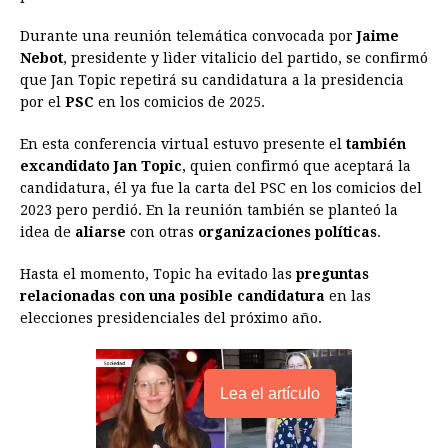
o
n
A
d
r
d
i
o
g
p
s
e
I
n
Durante una reunión telemática convocada por
Jaime
Nebot
, presidente y lìder vitalicio del partido, se confirmó
k
e
p
s
n
k
que Jan Topic repetirá su candidatura a la presidencia
r
t
por el
PSC
en los comicios de 2025.
En esta conferencia virtual estuvo presente el
también
excandidato Jan Topic
, quien confirmó que aceptará la
candidatura, él ya fue la carta del PSC en los comicios del
2023 pero perdió. En la reunión también se planteó la
idea de
aliarse
con otras
organizaciones políticas
.
Hasta el momento, Topic ha evitado las
preguntas
relacionadas con una posible candidatura
en las
elecciones presidenciales del próximo año.
Lea el artículo