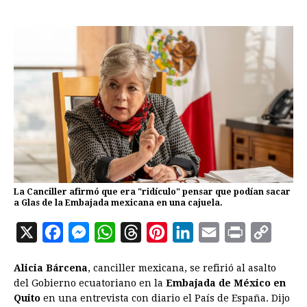
La Canciller afirmó que era "ridículo" pensar que podían sacar
a Glas de la Embajada mexicana en una cajuela.
X
F
M
W
T
P
L
E
P
C
a
e
h
h
i
i
m
r
o
Alicia Bárcena
, canciller mexicana, se refirió al asalto
c
s
a
r
n
n
a
i
p
del Gobierno ecuatoriano en la
Embajada de México en
e
s
t
e
t
k
i
n
y
Quito
en una entrevista con diario el País de España. Dijo