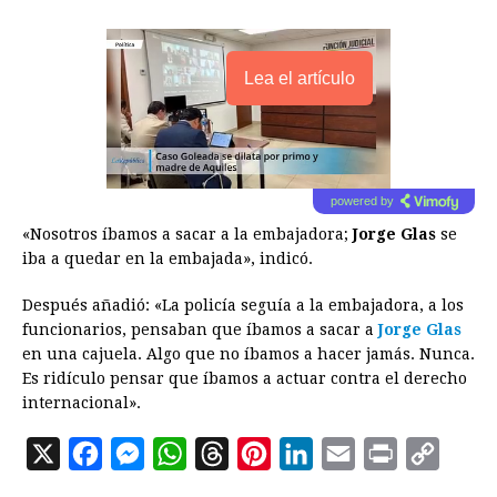
Lea el artículo
powered by
«Nosotros íbamos a sacar a la embajadora;
Jorge Glas
se
iba a quedar en la embajada», indicó.
Después añadió: «La policía seguía a la embajadora, a los
funcionarios, pensaban que íbamos a sacar a
Jorge Glas
en una cajuela. Algo que no íbamos a hacer jamás. Nunca.
Es ridículo pensar que íbamos a actuar contra el derecho
internacional».
X
F
M
W
T
P
L
E
P
C
a
e
h
h
i
i
m
r
o