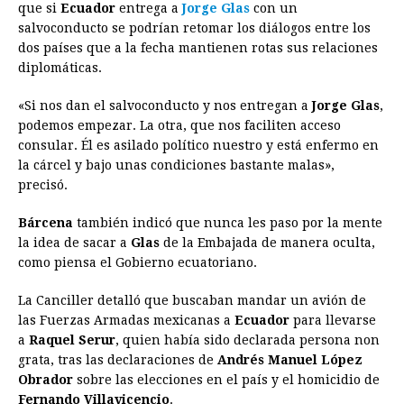
que si
Ecuador
b
entrega a
e
s
Jorge Glas
a
e
con un
e
l
t
L
salvoconducto se podrían retomar los diálogos entre los
o
n
A
d
r
d
i
dos países que a la fecha mantienen rotas sus relaciones
o
g
p
s
e
I
n
diplomáticas.
k
e
p
s
n
k
«Si nos dan el salvoconducto y nos entregan a
Jorge Glas
,
r
t
podemos empezar. La otra, que nos faciliten acceso
consular. Él es asilado político nuestro y está enfermo en
la cárcel y bajo unas condiciones bastante malas»,
precisó.
Bárcena
también indicó que nunca les paso por la mente
la idea de sacar a
Glas
de la Embajada de manera oculta,
como piensa el Gobierno ecuatoriano.
La Canciller detalló que buscaban mandar un avión de
las Fuerzas Armadas mexicanas a
Ecuador
para llevarse
a
Raquel Serur
, quien había sido declarada persona non
grata, tras las declaraciones de
Andrés Manuel López
Obrador
sobre las elecciones en el país y el homicidio de
Fernando Villavicencio
.