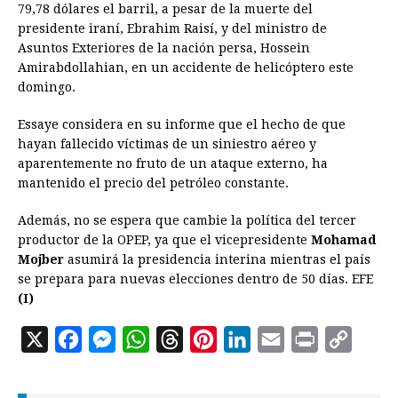
79,78 dólares el barril, a pesar de la muerte del
presidente iraní, Ebrahim Raisí, y del ministro de
Asuntos Exteriores de la nación persa, Hossein
Amirabdollahian, en un accidente de helicóptero este
domingo.
Essaye considera en su informe que el hecho de que
hayan fallecido víctimas de un siniestro aéreo y
aparentemente no fruto de un ataque externo, ha
mantenido el precio del petróleo constante.
Además, no se espera que cambie la política del tercer
productor de la OPEP, ya que el vicepresidente
Mohamad
Mojber
asumirá la presidencia interina mientras el país
se prepara para nuevas elecciones dentro de 50 días. EFE
(I)
X
F
M
W
T
P
L
E
P
C
a
e
h
h
i
i
m
r
o
c
s
a
r
n
n
a
i
p