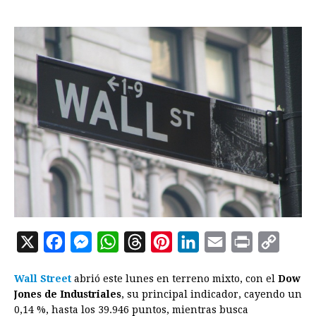
X
F
M
W
T
P
L
E
P
C
a
e
h
h
i
i
m
r
o
Wall Street
abrió este lunes en terreno mixto, con el
Dow
c
s
a
r
n
n
a
i
p
Jones de Industriales
, su principal indicador, cayendo un
e
s
t
e
t
k
i
n
y
0,14 %, hasta los 39.946 puntos, mientras busca