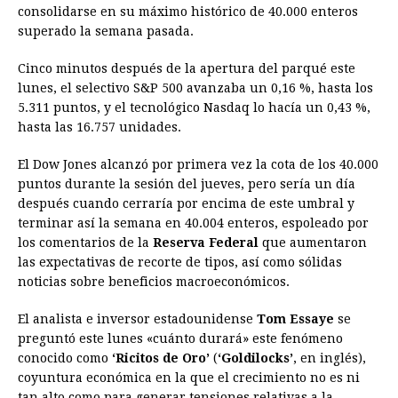
consolidarse en su máximo histórico de 40.000 enteros
b
e
s
a
e
e
l
t
L
superado la semana pasada.
o
n
A
d
r
d
i
o
g
p
s
e
I
n
Cinco minutos después de la apertura del parqué este
lunes, el selectivo S&P 500 avanzaba un 0,16 %, hasta los
k
e
p
s
n
k
5.311 puntos, y el tecnológico Nasdaq lo hacía un 0,43 %,
r
t
hasta las 16.757 unidades.
El Dow Jones alcanzó por primera vez la cota de los 40.000
puntos durante la sesión del jueves, pero sería un día
después cuando cerraría por encima de este umbral y
terminar así la semana en 40.004 enteros, espoleado por
los comentarios de la
Reserva Federal
que aumentaron
las expectativas de recorte de tipos, así como sólidas
noticias sobre beneficios macroeconómicos.
El analista e inversor estadounidense
Tom Essaye
se
preguntó este lunes «cuánto durará» este fenómeno
conocido como
‘Ricitos de Oro’
(
‘Goldilocks’
, en inglés),
coyuntura económica en la que el crecimiento no es ni
tan alto como para generar tensiones relativas a la