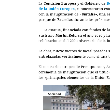
La
Comisión Europea
y el Gobierno de
B
c
s
a
r
n
n
de la Unión Europea
, conmemoraron este
e
s
t
e
t
k
con la inauguración de
«Unitatis»
, una e
parque de
b
Bruselas
e
durante los próximos
s
a
e
e
o
n
A
d
r
d
La estatua, financiada con fondos de l
o
g
p
s
e
I
austríaco
Martin Rehl
en el año 2020 y fu
celebraciones del 200 aniversario de la f
k
e
p
s
n
r
t
La obra, nueve metros de metal posados 
entrelazadas verticalmente como si una ti
El comisario europeo de Presupuesto y A
ceremonia de inauguración que el título 
los «principales elementos de la Unión E