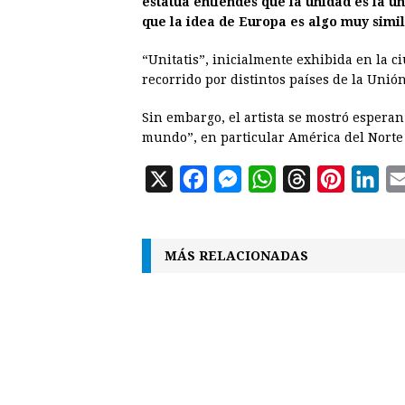
estatua entiendes que la unidad es la 
que la idea de Europa es algo muy simi
“Unitatis”, inicialmente exhibida en la
recorrido por distintos países de la Unió
Sin embargo, el artista se mostró esperan
mundo”, en particular América del Norte
X
F
M
W
T
P
L
a
e
h
h
i
i
c
s
a
r
n
n
MÁS RELACIONADAS
e
s
t
e
t
k
b
e
s
a
e
e
o
n
A
d
r
d
o
g
p
s
e
I
k
e
p
s
n
r
t