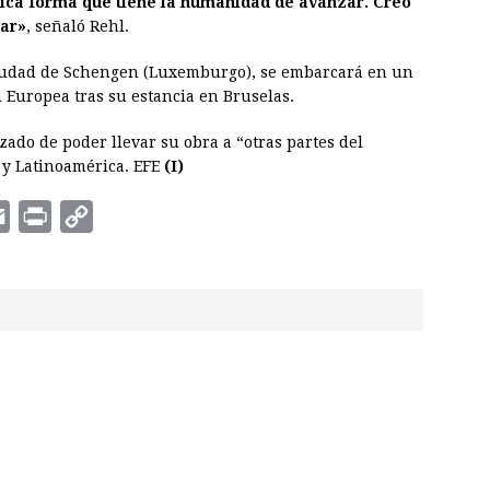
única forma que tiene la humanidad de avanzar. Creo
lar»
, señaló Rehl.
 ciudad de Schengen (Luxemburgo), se embarcará en un
n Europea tras su estancia en Bruselas.
zado de poder llevar su obra a “otras partes del
 y Latinoamérica. EFE
(I)
E
P
C
m
r
o
a
i
p
i
n
y
l
t
L
i
n
k