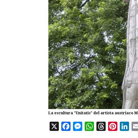
La escultura "Unitatis" del artista austriaco M
X
F
M
W
T
P
L
a
e
h
h
i
i