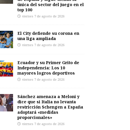
única del sector del juego en el
top 100
viernes 7 de agosto de 2026
El City defiende su corona en
una liga ampliada
viernes 7 de agosto de 2026
Ecuador y su Primer Grito de
Independencia: Los 10
mayores logros deportivos
viernes 7 de agosto de 2026
Sánchez amenaza a Meloni y
dice que si Italia no levanta
restricción Schengen a España
adoptará «medidas
proporcionales»
viernes 7 de agosto de 2026