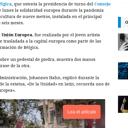
élgica
, que ostenta la presidencia de turno del
Consejo
a
i
p
 lunes la solidaridad europea durante la pandemia
i
n
y
scultura de nueve metros, instalada en el principal
O
 seis meses.
l
t
L
i
a
Unión Europea
, fue realizada por el joven artista
n
e trasladada a la capital europea como parte de las
ormación de Bélgica.
k
sobre un pedestal de piedra, muestra dos manos
rase de la otra.
dministración, Johannes Hahn, explicó durante la
de la estatua, «De la Unidad» en latín, recuerda uno de
uropea».
Lea el artículo