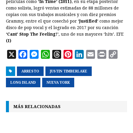
películas como
‘In Time’ (2011)
, en su etapa posterior
como solista, logró ventas estimadas de 88 millones de
copias con sus trabajos musicales y con diez premios
Grammy, entre el que cosechó por
‘Justified’
como mejor
disco de pop vocal y el logrado en 2017 por su canción
‘Cant’ Stop The Feeling!’
, uno de sus mayores ‘hits’. EFE
(I)
X
F
M
W
T
P
L
E
P
C
a
e
h
h
i
i
m
r
o
ARRESTO
c
s
a
JUSTIN TIMBERLAKE
r
n
n
a
i
p
e
s
t
e
t
k
i
n
y
LONG ISLAND
NUEVA YORK
b
e
s
a
e
e
l
t
L
o
n
A
d
r
d
i
MÁS RELACIONADAS
o
g
p
s
e
I
n
k
e
p
s
n
k
r
t