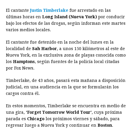
a
e
h
h
i
i
m
r
o
El cantante
Justin Timberlake
fue arrestado en las
c
s
a
r
n
n
a
i
p
últimas horas en
Long Island (Nueva York)
por conducir
e
s
t
e
t
k
i
n
y
bajo los efectos de las drogas, según informan este martes
varios medios locales.
b
e
s
a
e
e
l
t
L
o
n
A
d
r
d
i
El cantante fue detenido en la noche del lunes en la
o
g
p
s
e
I
n
localidad de
Sah Harbor
, a unos 150 kilómetros al este de
Nueva York, en la exclusiva zona de playas conocida como
k
e
p
s
n
k
los
Hamptons
, según fuentes de la policía local citadas
r
t
por Fox News.
Timberlake, de 43 años, pasará esta mañana a disposición
judicial, en una audiencia en la que se formularán los
cargos contra él.
En estos momentos, Timberlake se encuentra en medio de
una gira,
‘Forget Tomorrow World Tour’
, cuya próxima
parada es
Chicago
los próximos viernes y sábado, para
regresar luego a Nueva York y continuar en
Boston
.