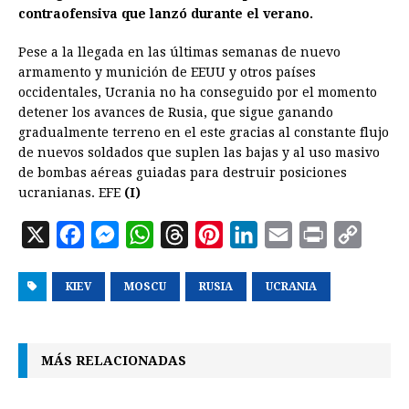
contraofensiva que lanzó durante el verano.
Pese a la llegada en las últimas semanas de nuevo
armamento y munición de EEUU y otros países
occidentales, Ucrania no ha conseguido por el momento
detener los avances de Rusia, que sigue ganando
gradualmente terreno en el este gracias al constante flujo
de nuevos soldados que suplen las bajas y al uso masivo
de bombas aéreas guiadas para destruir posiciones
ucranianas. EFE
(I)
X
F
M
W
T
P
L
E
P
C
a
e
h
h
i
i
m
r
o
KIEV
c
s
MOSCU
a
r
RUSIA
n
n
UCRANIA
a
i
p
e
s
t
e
t
k
i
n
y
b
e
s
a
e
e
l
t
L
MÁS RELACIONADAS
o
n
A
d
r
d
i
o
g
p
s
e
I
n