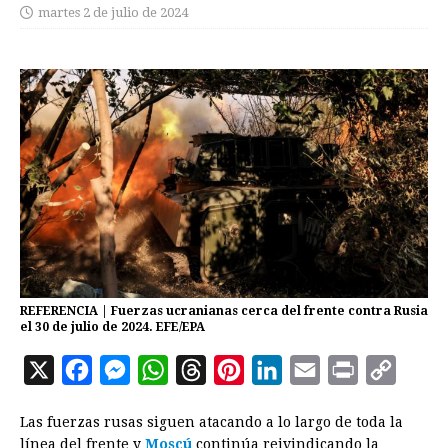
martes 2 de julio de 2024
REFERENCIA | Fuerzas ucranianas cerca del frente contra Rusia
el 30 de julio de 2024. EFE/EPA
X
F
M
W
T
P
L
E
P
C
a
e
h
h
i
i
m
r
o
Las fuerzas rusas siguen atacando a lo largo de toda la
c
s
a
r
n
n
a
i
p
línea del frente y
Moscú
continúa reivindicando la