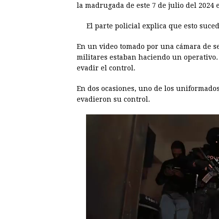
la madrugada de este 7 de julio del 2024
e
s
t
e
t
k
El parte policial explica que esto suce
b
e
s
a
e
e
o
n
A
d
r
d
En un video tomado por una cámara de se
o
g
p
s
e
I
militares estaban haciendo un operativo.
evadir el control.
k
e
p
s
n
r
t
En dos ocasiones, uno de los uniformados
evadieron su control.