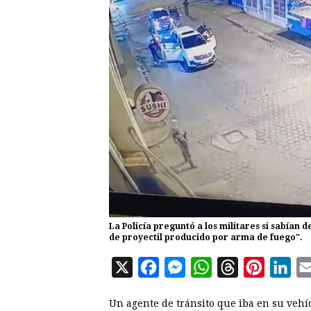
La Policía preguntó a los militares si sabían 
de proyectil producido por arma de fuego".
X
F
M
W
T
P
L
a
e
h
h
i
i
Un agente de tránsito que iba en su vehí
c
s
a
r
n
n