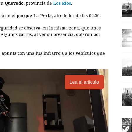
 en
Quevedo
, provincia de
Los Ríos
.
i
n
y
dió en el
parque
La Perla
, alrededor de las 02:30.
l
t
L
i
guridad se observa, en la misma zona, que unos
n
 Algunos carros, al ver su presencia, optaron por
k
 apunta con una luz infrarroja a los vehículos que
Lea el artículo