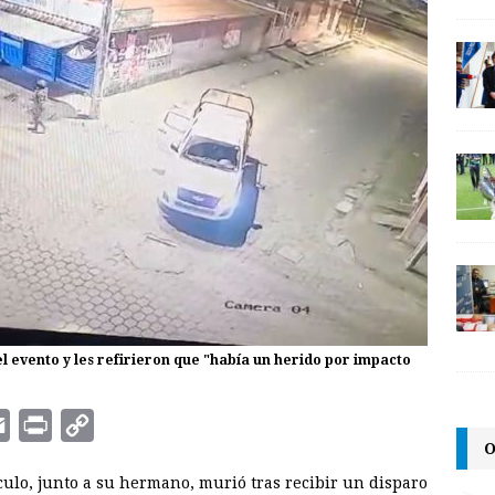
del evento y les refirieron que "había un herido por impacto
E
P
C
O
m
r
o
culo, junto a su hermano, murió tras recibir un disparo
a
i
p