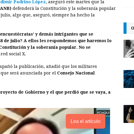
adimir Padrino López
, aseguró este martes que la
a
i
p
(FANB)
defenderá la Constitución y la soberanía popular
i
n
y
 julio, algo que, aseguró, siempre ha hecho la
l
t
L
O
i
 ‘encuestócratas’ y demás intrigantes que se
n
8 de julio? A ellos les respondemos que haremos lo
onstitución y la soberanía popular. No se
k
red social X.
mpañó la publicación, añadió que los militares
s que será anunciada por el
Consejo Nacional
royecto de Gobierno y el que perdió que se vaya, a
Lea el artículo