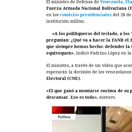
El ministro de Defensa de
Venezuela
,
Vl
c
s
a
r
n
n
Fuerza Armada Nacional Bolivariana 
e
s
t
e
t
k
en los
comicios presidenciales
del 28 de
institución militar.
b
e
s
a
e
e
o
n
A
d
r
d
«A los politiqueros del teclado, a los
o
g
p
s
e
I
preguntan: ¿Qué va a hacer la FANB el 2
que siempre hemos hecho: defender la C
k
e
p
s
n
equivoquen»
, indicó Padrino López en la 
r
t
El ministro, a través de un video que aco
esperarán la decisión de los venezolano
Electoral (CNE)
.
«El que ganó a montarse encima de su p
descansar. Eso es todo»
, sostuvo.