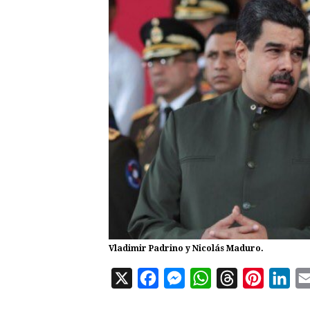
Vladimir Padrino y Nicolás Maduro.
X
F
M
W
T
P
L
a
e
h
h
i
i