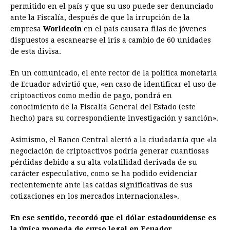
e
s
t
e
t
k
i
n
y
permitido en el país y que su uso puede ser denunciado
ante la Fiscalía, después de que la irrupción de la
b
e
s
a
e
e
l
t
L
empresa
Worldcoin
en el país causara filas de jóvenes
o
n
A
d
r
d
i
dispuestos a escanearse el iris a cambio de 60 unidades
o
g
p
s
e
I
n
de esta divisa.
k
e
p
s
n
k
En un comunicado, el ente rector de la política monetaria
r
t
de Ecuador advirtió que, «en caso de identificar el uso de
criptoactivos como medio de pago, pondrá en
conocimiento de la Fiscalía General del Estado (este
hecho) para su correspondiente investigación y sanción».
Asimismo, el Banco Central alertó a la ciudadanía que «la
negociación de criptoactivos podría generar cuantiosas
pérdidas debido a su alta volatilidad derivada de su
carácter especulativo, como se ha podido evidenciar
recientemente ante las caídas significativas de sus
cotizaciones en los mercados internacionales».
En ese sentido, recordó que el dólar estadounidense es
la única moneda de curso legal en Ecuador.