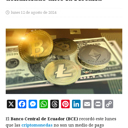
lunes 12 de agosto de 2024
X
F
M
W
T
P
L
E
P
C
a
e
h
h
i
i
m
r
o
El
Banco Central de Ecuador (BCE)
recordó este lunes
c
s
a
r
n
n
a
i
p
que las
criptomonedas
no son un medio de pago