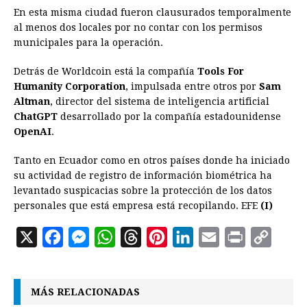
En esta misma ciudad fueron clausurados temporalmente
al menos dos locales por no contar con los permisos
municipales para la operación.
Detrás de Worldcoin está la compañía
Tools For
Humanity Corporation
, impulsada entre otros por
Sam
Altman
, director del sistema de inteligencia artificial
ChatGPT
desarrollado por la compañía estadounidense
OpenAI
.
Tanto en Ecuador como en otros países donde ha iniciado
su actividad de registro de información biométrica ha
levantado suspicacias sobre la protección de los datos
personales que está empresa está recopilando. EFE
(I)
X
F
M
W
T
P
L
E
P
C
a
e
h
h
i
i
m
r
o
c
s
a
r
n
n
a
i
p
MÁS RELACIONADAS
e
s
t
e
t
k
i
n
y