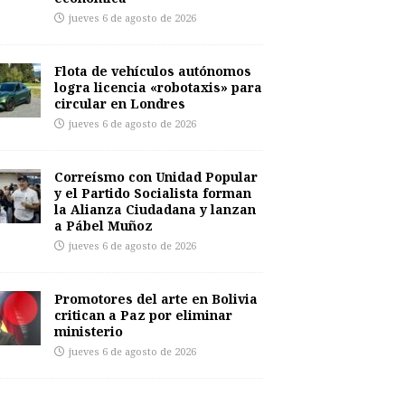
jueves 6 de agosto de 2026
Flota de vehículos autónomos
logra licencia «robotaxis» para
circular en Londres
jueves 6 de agosto de 2026
Correísmo con Unidad Popular
y el Partido Socialista forman
la Alianza Ciudadana y lanzan
a Pábel Muñoz
jueves 6 de agosto de 2026
Promotores del arte en Bolivia
critican a Paz por eliminar
ministerio
jueves 6 de agosto de 2026