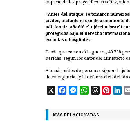
impacto de los proyectiles israelíes, mie
«Antes del ataque, se tomaron numerosa
civiles, incluido el uso de armamento de
adicional», añadió el Ejército israelí 
protegidos bajo el derecho internaciona
escuelas u hospitales.
Desde que comenzó la guerra, 40.738 per
heridas, según los datos del Ministerio d
Además, miles de personas siguen bajo lo
de emergencias y la defensa civil debido 
X
F
M
W
T
P
L
a
e
h
h
i
i
c
s
a
r
n
n
MÁS RELACIONADAS
e
s
t
e
t
k
b
e
s
a
e
e