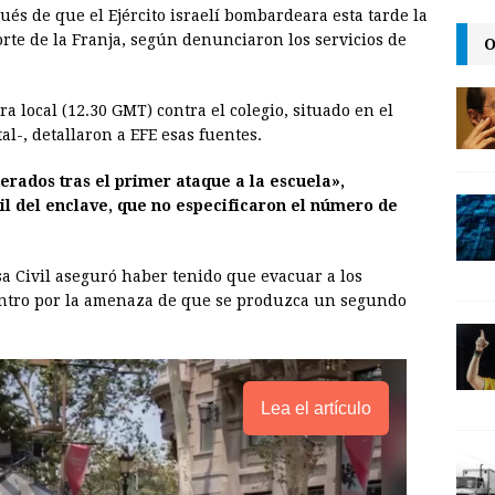
s de que el Ejército israelí bombardeara esta tarde la
a
i
p
rte de la Franja, según denunciaron los servicios de
O
i
n
y
l
t
L
ra local (12.30 GMT) contra el colegio, situado en el
i
tal-, detallaron a EFE esas fuentes.
n
erados tras el primer ataque a la escuela»,
k
il del enclave, que no especificaron el número de
 Civil aseguró haber tenido que evacuar a los
entro por la amenaza de que se produzca un segundo
Lea el artículo