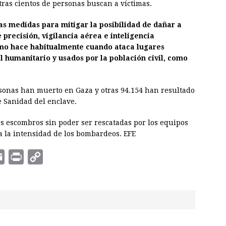
ntras cientos de personas buscan a víctimas.
s medidas para mitigar la posibilidad de dañar a
 precisión, vigilancia aérea e inteligencia
como hace habitualmente cuando ataca lugares
l humanitario y usados por la población civil, como
sonas han muerto en Gaza y otras 94.154 han resultado
e Sanidad del enclave.
s escombros sin poder ser rescatadas por los equipos
a la intensidad de los bombardeos. EFE
E
P
C
m
r
o
a
i
p
i
n
y
l
t
L