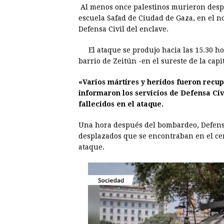
Al menos once palestinos murieron despué
c
s
a
r
n
n
escuela Safad de Ciudad de Gaza, en el no
e
s
t
e
t
k
Defensa Civil del enclave.
b
e
s
a
e
e
El ataque se produjo hacia las 15.30 ho
o
n
A
d
r
d
barrio de Zeitún -en el sureste de la capi
o
g
p
s
e
I
«Varios mártires y heridos fueron recup
k
e
p
s
n
informaron los servicios de Defensa Civ
r
t
fallecidos en el ataque.
Una hora después del bombardeo, Defensa
desplazados que se encontraban en el c
ataque.