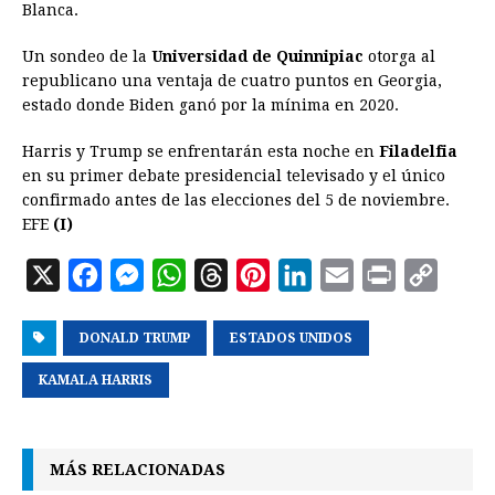
Blanca.
Un sondeo de la
Universidad de Quinnipiac
otorga al
republicano una ventaja de cuatro puntos en Georgia,
estado donde Biden ganó por la mínima en 2020.
Harris y Trump se enfrentarán esta noche en
Filadelfia
en su primer debate presidencial televisado y el único
confirmado antes de las elecciones del 5 de noviembre.
EFE
(I)
X
F
M
W
T
P
L
E
P
C
a
e
h
h
i
i
m
r
o
DONALD TRUMP
c
s
a
r
ESTADOS UNIDOS
n
n
a
i
p
e
s
t
e
t
k
i
n
y
KAMALA HARRIS
b
e
s
a
e
e
l
t
L
o
n
A
d
r
d
i
MÁS RELACIONADAS
o
g
p
s
e
I
n