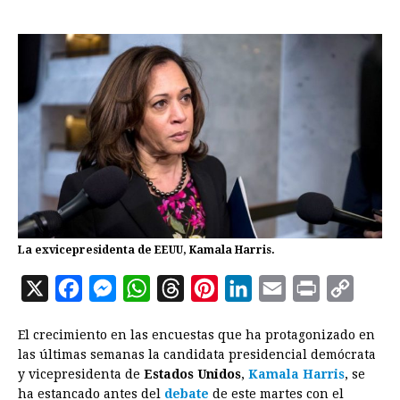
La exvicepresidenta de EEUU, Kamala Harris.
X
F
M
W
T
P
L
E
P
C
a
e
h
h
i
i
m
r
o
El crecimiento en las encuestas que ha protagonizado en
c
s
a
r
n
n
a
i
p
las últimas semanas la candidata presidencial demócrata
e
s
t
e
t
k
i
n
y
y vicepresidenta de
Estados Unidos
,
Kamala Harris
, se
ha estancado antes del
b
e
s
debate
a
de este martes con el
e
e
l
t
L