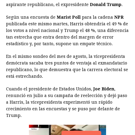
aspirante republicano, el expresidente
Donald Trump
.
o
n
A
d
r
d
i
o
g
p
s
e
I
n
Según una encuesta de
Marist Poll
para la cadena
NPR
publicada este mismo martes, Harris obtendría el 49 % de
k
e
p
s
n
k
los votos a nivel nacional y Trump el 48 %, una diferencia
r
t
tan estrecha que entra dentro del margen de error
estadístico y, por tanto, supone un empate técnico.
En el mismo sondeo del mes de agosto, la vicepresidenta
demócrata sacaba tres puntos de ventaja al exmandatario
republicano, lo que demuestra que la carrera electoral se
está estrechando.
Cuando el presidente de Estados Unidos,
Joe Biden
,
renunció en julio a su campaña de reelección y dejó paso
a Harris, la vicepresidenta experimentó un rápido
crecimiento en las encuestas y se puso por delante de
Trump.