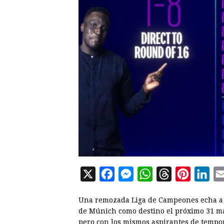
X
F
M
W
T
P
L
a
e
h
h
i
i
Una remozada Liga de Campeones echa a 
c
s
a
r
n
n
de Múnich como destino el próximo 31 may
e
s
t
e
t
k
pero con los mismos aspirantes de tempo