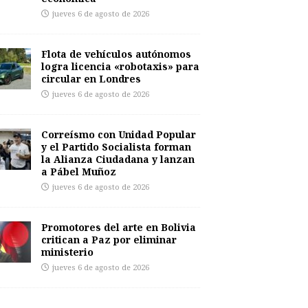
jueves 6 de agosto de 2026
Flota de vehículos autónomos
logra licencia «robotaxis» para
circular en Londres
jueves 6 de agosto de 2026
Correísmo con Unidad Popular
y el Partido Socialista forman
la Alianza Ciudadana y lanzan
a Pábel Muñoz
jueves 6 de agosto de 2026
Promotores del arte en Bolivia
critican a Paz por eliminar
ministerio
jueves 6 de agosto de 2026