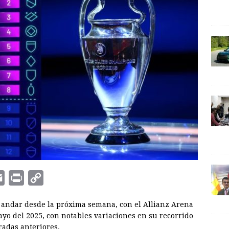
E
P
C
m
r
o
andar desde la próxima semana, con el Allianz Arena
a
i
p
o del 2025, con notables variaciones en su recorrido
i
n
y
radas anteriores.