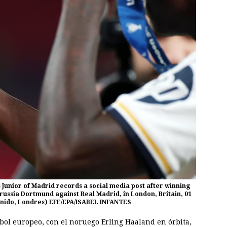
s Junior of Madrid records a social media post after winning
ussia Dortmund against Real Madrid, in London, Britain, 01
 Unido, Londres) EFE/EPA/ISABEL INFANTES
tbol europeo, con el noruego Erling Haaland en órbita,