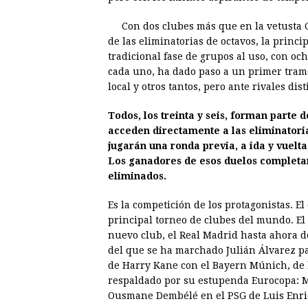
b
e
s
a
e
e
Con dos clubes más que en la vetusta 
o
n
A
d
r
d
de las eliminatorias de octavos, la princi
o
g
p
s
e
I
tradicional fase de grupos al uso, con och
cada uno, ha dado paso a un primer tra
k
e
p
s
n
local y otros tantos, pero ante rivales dist
r
t
Todos, los treinta y seis, forman parte
acceden directamente a las eliminatorias
jugarán una ronda previa, a ida y vuelta,
Los ganadores de esos duelos completan
eliminados.
Es la competición de los protagonistas. El
principal torneo de clubes del mundo. El
nuevo club, el Real Madrid hasta ahora de
del que se ha marchado Julián Álvarez pa
de Harry Kane con el Bayern Múnich, de 
respaldado por su estupenda Eurocopa: M
Ousmane Dembélé en el PSG de Luis En