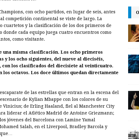
l
t
L
O
Champions, con ocho partidos, en lugar de seis, antes
i
pal competición continental se viste de largo. La
n
o cuartetos y la clasificación de los dos primeros de
mo donde cada equipo juega cuatro encuentros como
k
intos, como visitante.
 de una misma clasificación. Los ocho primeros
 y los ocho siguientes, del nueve al dieciséis,
 con los clasificados del diecisiete al veinticuatro.
 los octavos. Los doce últimos quedan directamente
 escaparate de las estrellas que entran en la escena del
 escenario de Kylian Mbappe con los colores de su
 Vinicius; de Erling Haaland, fiel al Manchester City
ra liderar el Atlético Madrid de Antoine Griezmann;
los jóvenes del Barcelona con Lamine Yamal
ohamed Salah, en el Liverpool, Bradley Barcola y
rique…