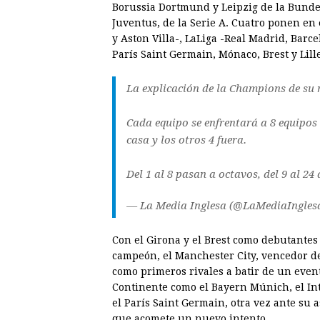
Borussia Dortmund y Leipzig de la Bundesl
Juventus, de la Serie A. Cuatro ponen en
y Aston Villa-, LaLiga -Real Madrid, Barce
París Saint Germain, Mónaco, Brest y Lill
La explicación de la Champions de su 
Cada equipo se enfrentará a 8 equipos 
casa y los otros 4 fuera.
Del 1 al 8 pasan a octavos, del 9 al 24 
— La Media Inglesa (@LaMediaIngles
Con el Girona y el Brest como debutantes
campeón, el Manchester City, vencedor d
como primeros rivales a batir de un evento
Continente como el Bayern Múnich, el Inte
el París Saint Germain, otra vez ante su 
que acomete un nuevo intento.