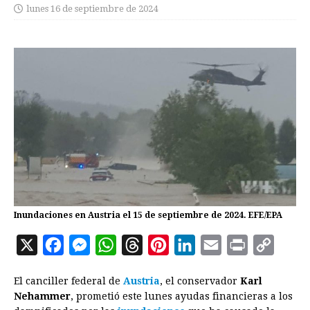
lunes 16 de septiembre de 2024
Inundaciones en Austria el 15 de septiembre de 2024. EFE/EPA
X
F
M
W
T
P
L
E
P
C
a
e
h
h
i
i
m
r
o
El canciller federal de
Austria
, el conservador
Karl
c
s
a
r
n
n
a
i
p
Nehammer
, prometió este lunes ayudas financieras a los
e
s
t
e
t
k
i
n
y