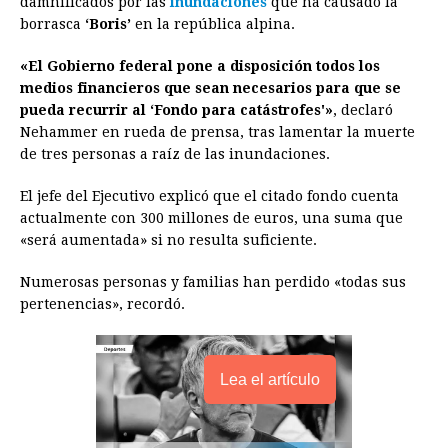
damnificados por las
inundaciones
que ha causado la
borrasca
‘Boris’
b
e
en la república alpina.
s
a
e
e
l
t
L
o
n
A
d
r
d
i
«El Gobierno federal pone a disposición todos los
o
g
p
s
e
I
n
medios financieros que sean necesarios para que se
pueda recurrir al ‘Fondo para catástrofes'»
, declaró
k
e
p
s
n
k
Nehammer en rueda de prensa, tras lamentar la muerte
r
t
de tres personas a raíz de las inundaciones.
El jefe del Ejecutivo explicó que el citado fondo cuenta
actualmente con 300 millones de euros, una suma que
«será aumentada» si no resulta suficiente.
Numerosas personas y familias han perdido «todas sus
pertenencias», recordó.
Lea el artículo