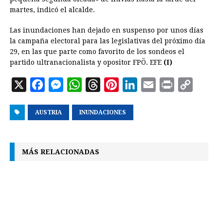
martes, indicó el alcalde.
Las inundaciones han dejado en suspenso por unos días
la campaña electoral para las legislativas del próximo día
29, en las que parte como favorito de los sondeos el
partido ultranacionalista y opositor FPÖ. EFE
(I)
X
F
M
W
T
P
L
E
P
C
a
e
h
h
i
i
m
r
o
AUSTRIA
c
s
INUNDACIONES
a
r
n
n
a
i
p
e
s
t
e
t
k
i
n
y
b
e
s
a
e
e
l
t
L
MÁS RELACIONADAS
o
n
A
d
r
d
i
o
g
p
s
e
I
n
k
e
p
s
n
k
r
t